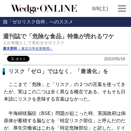
8/8(土)
脱「ゼロリスク信仰」へのススメ
週刊誌で「危険な食品」特集が売れるワケ
人が本能として求めるゼロリスク
唐木英明
（ 東京大学名誉教授）
2022/05/16
リスク「ゼロ」ではなく、「最適化」を
ここまで「危険」と「リスク」の２つの言葉を使ってき
たが、実はこの二つは全く異なる概念である。そもそも日
本語にリスクを意味する言葉はなかった。
牛海綿状脳症（BSE）問題が起こった時、英国政府は病
原体が蓄積する脳などを「特定リスク部位」と呼んだのだ
が、厚生労働省はこれを「特定危険部位」と訳した。ドイ