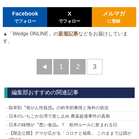
Facebook
X
メルマガ
でフォロー
でフォロー
に登録
▲「Wedge ONLINE」の
新着記事
などをお届けしていま
す。
前
1
2
3
へ
編集部おすすめの関連記事
除草剤〝発がん性疑惑〟の科学的事情と海外の状況
日本のいちごが台湾で差し止め 農薬超過事件の真相
日本の味噌が〝悪い食品〟？ 欧州ルールに飲まれる日
【限定公開】デマが広がる「コロナと福島」 このままでは国が