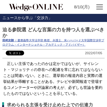
8/10(月)
ニュースから学ぶ「交渉力」
迫る参院選 どんな言葉の力を持つ人を選ぶべき
か
田村次朗
（ 慶應義塾大学法学部 教授、弁護士、米ハーバード大学国際交渉学プ
ログラム・インターナショナル・アカデミック・アドバイザー）
2022/07/05
正しい主張であったのかは定かではないが、サイレン
ト・マジョリティの存在への配慮を常に忘れてはならない
ことは間違いない。ときに、選挙前の報道内容と実際の選
挙結果が乖離することがある。テレビや新聞報道で登場す
るコメンテーターや評論家の考えが、必ずしも世論を要約
したものではないということを示している。
求められる主張を受け止めた上での伝達力