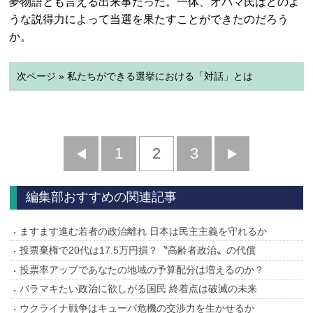
夢物語とも言える出来事だった。一体、オバマ氏はどのよ
うな説得力によって当選を果たすことができたのだろう
か。
次ページ » 私たちができる選挙における「対話」とは
前
1
2
3
次
へ
へ
編集部おすすめの関連記事
ますます進む若者の政治離れ 日本は民主主義を守れるか
投票棄権で20代は17.5万円損？〝高齢者政治〟の代償
投票率アップであなたの地域の予算配分は増えるのか？
バラマキたい政治に欲しがる国民 終着点は破滅の未来
ウクライナ戦争はキューバ危機の交渉力を生かせるか