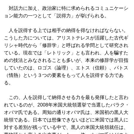
対話力に加え、政治家に特に求められるコミュニケーシ
ョン能力の一つとして「説得力」が挙げられる。
人を説得する上では相手の納得を得なければならない。
こうした力については、アリストテレスが活躍した古代ギ
リシャ時代から「修辞学」と呼ばれる学問として研究され
ている。現在では「レトリック」とも言われ、人を騙すた
めの技法とみなされることも多いが、本来の修辞学が目指
していたのは、ロゴス（論理）、エトス（信頼）、パトス
（情熱）という３つの要素をもって人を説得する力であ
る。
この、人を説得して納得させる力を最も発揮したと言わ
れているのが、2008年米国大統領選挙で当選したバラク・
オバマ氏である。周知の通りオバマ氏は、米国初の黒人大
統領である。日本では想像できないほどに米国では黒人に
対する差別が残っている中で、黒人の米国大統領就任は、