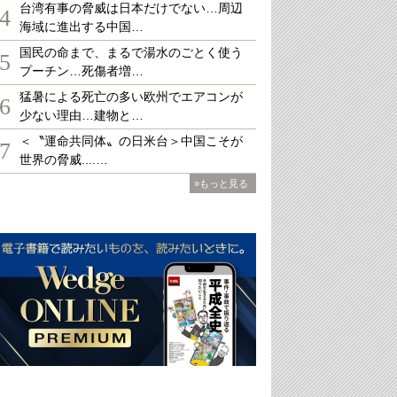
台湾有事の脅威は日本だけでない…周辺
4
海域に進出する中国…
国民の命まで、まるで湯水のごとく使う
5
プーチン…死傷者増…
猛暑による死亡の多い欧州でエアコンが
6
少ない理由…建物と…
＜〝運命共同体〟の日米台＞中国こそが
7
世界の脅威....…
»もっと見る