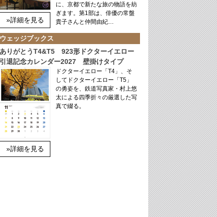
に、京都で新たな旅の物語を紡
ぎます。第1部は、俳優の常盤
»詳細を見る
貴子さんと仲間由紀…
ウェッジブックス
ありがとうT4&T5 923形ドクターイエロー
引退記念カレンダー2027 壁掛けタイプ
ドクターイエロー「T4」、そ
してドクターイエロー「T5」
の勇姿を、鉄道写真家・村上悠
太による四季折々の厳選した写
真で綴る。
»詳細を見る