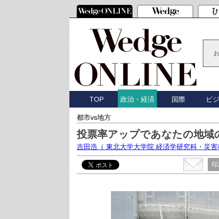
TOP
国際
ビ
政治・経済
都市vs地方
投票率アップであなたの地域
吉田浩
（ 東北大学大学院 経済学研究科・災
印