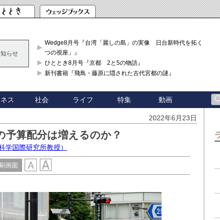
Wedge8月号『台湾「麗しの島」の実像 日台新時代を拓く「3
つの視座」』
お知らせ
ひととき8月号『京都 2と5の物語』
新刊書籍『飛鳥・藤原に隠された古代宮都の謎』
ジネス
社会
ライフ
特集
動画
2022年6月23日
の予算配分は増えるのか？
害科学国際研究所教授）
刷画面