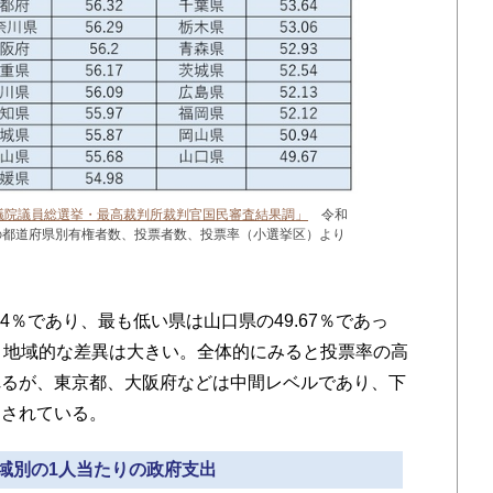
衆議院議員総選挙・最高裁判所裁判官国民審査結果調」
令和
の都道府県別有権者数、投票者数、投票率（小選挙区）より
4％であり、最も低い県は山口県の49.67％であっ
、地域的な差異は大きい。全体的にみると投票率の高
れるが、東京都、大阪府などは中間レベルであり、下
クされている。
地域別の1人当たりの政府支出