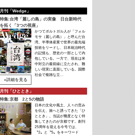
月刊「Wedge」
特集:台湾「麗しの島」の実像 日台新時代
を拓く「3つの視座」
かつてポルトガル人が「フォル
モサ（麗しの島）」と呼んだ台
湾。半導体産業で世界の最先端
技術をリードし、日本統治時代
の記憶も、歴史の一部として内
包している。一方で、現在は米
中対立の最前線に立たされ、難
しい現実に直面している。国際
社会で複雑な立…
»詳細を見る
月刊「ひととき」
特集:京都 2と5の物語
日本の文化や風土、人々の営み
を伝え、旅へと誘ってきた「ひ
ととき」。当誌が幾度となく特
集してきたのが京都です。創刊
25周年を迎える今号では、
〝2〟と〝5〟をキーワード