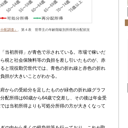
再分配調査』
、第４表 世帯主の年齢階級別所得再分配状況
「当初所得」が青色で示されている。市場で稼いだ
から税と社会保険料等の負担を差し引いたものが、赤
見ると現役勤労世代では、青色の折れ線と赤色の折れ
の負担が大きいことがわかる。
府からの受給分を足したものが緑色の折れ線グラフ
分配所得は60歳から64歳で交差し、その後は年金受
代では当初所得よりも可処分所得の方が大きくなって
ぎの中から多くの税負担等を行っており、これが取