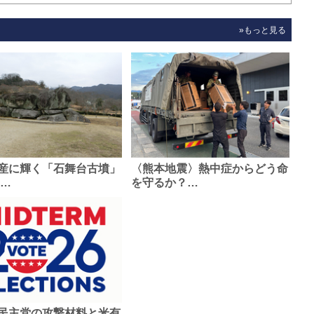
»もっと見る
産に輝く「石舞台古墳」
〈熊本地震〉熱中症からどう命
0…
を守るか？…
民主党の攻撃材料と米有