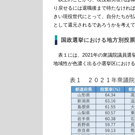
り戻せるには退職後まで待たなけれ
きい現役世代にとって、自分たちが
として還元されるであろうかを考え
国政選挙における地方別投
表１には、2021年の衆議院議員選
地域性が色濃く出る小選挙区におけ