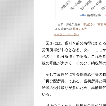
（出所）厚生労働省
平成29年『所得
より筆者作成
写真を拡大
ギャラリーページへ
図１には、税引き前の所得にあたる
労働所得が中心となる。次に、ここ
色の「可処分所得」である。これを
線の乖離が大きく、その分、納税等
そして最終的に社会保障給付等の政
「再分配所得」である。当初所得と再
給等の受け取りが多いため、高齢世
いる。
以上のことから、現役勤労世代は稼