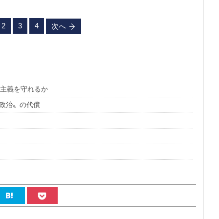
2
3
4
次へ
主主義を守れるか
者政治〟の代償