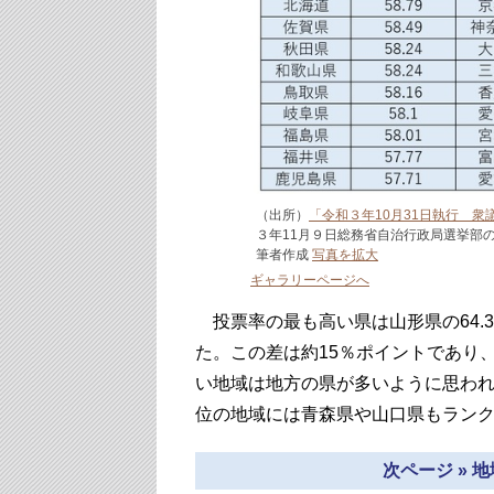
（出所）
「令和３年10月31日執行 
３年11月９日総務省自治行政局選挙部
筆者作成
写真を拡大
ギャラリーページへ
投票率の最も高い県は山形県の64.3
た。この差は約15％ポイントであり
い地域は地方の県が多いように思わ
位の地域には青森県や山口県もラン
次ページ » 