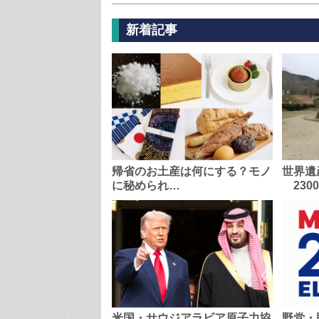
新着記事
帰省のお土産は何にする？モノ
世界遺
に秘められ…
230
米国・サウジアラビア原子力協
野党・