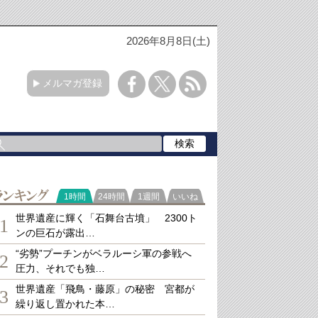
2026年8月8日(土)
メルマガ登録
ランキング
1時間
24時間
1週間
いいね
世界遺産に輝く「石舞台古墳」 2300ト
1
ンの巨石が露出…
“劣勢”プーチンがベラルーシ軍の参戦へ
2
圧力、それでも独…
世界遺産「飛鳥・藤原」の秘密 宮都が
3
繰り返し置かれた本…