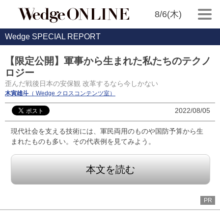
8/6(木)
Wedge SPECIAL REPORT
【限定公開】軍事から生まれた私たちのテクノ
ロジー
歪んだ戦後日本の安保観 改革するなら今しかない
木寅雄斗
（ Wedge クロスコンテンツ室）
2022/08/05
現代社会を支える技術には、軍民両用のものや国防予算から生
まれたものも多い。その代表例を見てみよう。
本文を読む
PR