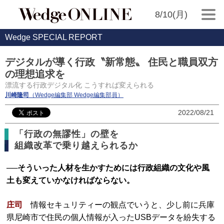
8/10(月)
Wedge SPECIAL REPORT
デジタルが導く行政〝新常態〟 住民と職員双方
の理想追求を
漂流する行政デジタル化 こうすれば変えられる
川崎隆司
（Wedge編集部 Wedge編集部員）
2022/08/21
「行政の無謬性」の壁を
組織改革で乗り越えられるか
──そういった人材を生かすためには行政組織の文化や風
土も変えていかなければならない。
庄司
情報セキュリティーの観点でいうと、少し前に兵庫
県尼崎市で住民の個人情報が入ったUSBデータを紛失する