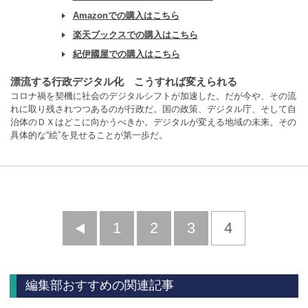
Amazonでの購入はこちら
楽天ブックスでの購入はこちら
紀伊國屋での購入はこちら
漂流する行政デジタル化 こうすれば変えられる
コロナ禍を契機に社会のデジタルシフトが加速した。だが今や、その流
れに取り残されつつあるのが行政だ。国の政策、デジタル庁、そして自
治体のＤＸはどこに向かうべきか。デジタルが変える地域の未来。その
具体的な“絵”を見せることが第一歩だ。
前
1
2
3
4
へ
編集部おすすめの関連記事