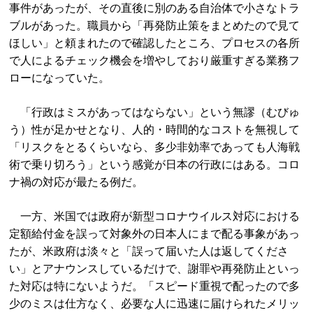
事件があったが、その直後に別のある自治体で小さなトラ
ブルがあった。職員から「再発防止策をまとめたので見て
ほしい」と頼まれたので確認したところ、プロセスの各所
で人によるチェック機会を増やしており厳重すぎる業務フ
ローになっていた。
「行政はミスがあってはならない」という無謬（むびゅ
う）性が足かせとなり、人的・時間的なコストを無視して
「リスクをとるくらいなら、多少非効率であっても人海戦
術で乗り切ろう」という感覚が日本の行政にはある。コロ
ナ禍の対応が最たる例だ。
一方、米国では政府が新型コロナウイルス対応における
定額給付金を誤って対象外の日本人にまで配る事象があっ
たが、米政府は淡々と「誤って届いた人は返してくださ
い」とアナウンスしているだけで、謝罪や再発防止といっ
た対応は特にないようだ。「スピード重視で配ったので多
少のミスは仕方なく、必要な人に迅速に届けられたメリッ