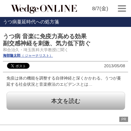
8/7(金)
うつ病蔓延時代への処方箋
うつ病 音楽に免疫力高める効果
副交感神経を刺激、気力低下防ぐ
和合治久・埼玉医科大学教授に聞く
海部隆太郎
（ ジャーナリスト）
2013/05/08
免疫は体の機能を調整する自律神経と深くかかわる。うつが蔓
延する社会状況と音楽療法のエビデンスとは…
本文を読む
PR