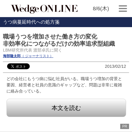
8/6(木)
うつ病蔓延時代への処方箋
職場うつを増加させた働き方の変化
非効率化につながるだけの効率追求型組織
LBM研究所代表 渡部卓氏に聞く
海部隆太郎
（ ジャーナリスト）
2013/02/12
どの会社にもうつ病に悩む社員がいる。職場うつ増加の背景と
要因、経営者と社員の意識のギャップなど、問題は非常に複雑
に絡み合っている。
本文を読む
PR