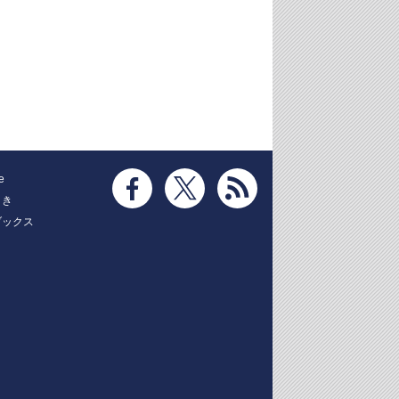
e
とき
ブックス