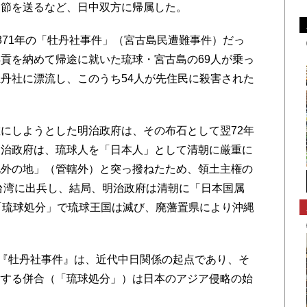
使節を送るなど、日中双方に帰属した。
71年の「牡丹社事件」（宮古島民遭難事件）だっ
貢を納めて帰途に就いた琉球・宮古島の69人が乗っ
丹社に漂流し、このうち54人が先住民に殺害された
にしようとした明治政府は、その布石として翌72年
明治政府は、琉球人を「日本人」として清朝に厳重に
化外の地」（管轄外）と突っ撥ねたため、領土主権の
は台湾に出兵し、結局、明治政府は清朝に「日本国属
「琉球処分」で琉球王国は滅び、廃藩置県により沖縄
『牡丹社事件』は、近代中日関係の起点であり、そ
対する併合（「琉球処分」）は日本のアジア侵略の始