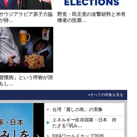
サウジアラビア原子力協
野党・民主党の攻撃材料と米有
が持…
権者の投票…
習慣病」という呼称が消
もし…
»すべての特集を見る
台湾「麗しの島」の実像
エネルギー依存国家・日本 持
たざる｢弱み…
FIFAワールドカップ2026