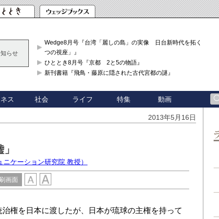
Wedge8月号『台湾「麗しの島」の実像 日台新時代を拓く「3
つの視座」』
お知らせ
ひととき8月号『京都 2と5の物語』
新刊書籍『飛鳥・藤原に隠された古代宮都の謎』
ジネス
社会
ライフ
特集
動画
2013年5月16日
嘘」
ュニケーション研究院 教授）
刷画面
統治権を日本に渡したが、日本が琉球の主権を持って