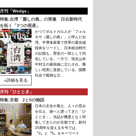
月刊「Wedge」
特集:台湾「麗しの島」の実像 日台新時代
を拓く「3つの視座」
かつてポルトガル人が「フォル
モサ（麗しの島）」と呼んだ台
湾。半導体産業で世界の最先端
技術をリードし、日本統治時代
の記憶も、歴史の一部として内
包している。一方で、現在は米
中対立の最前線に立たされ、難
しい現実に直面している。国際
社会で複雑な立…
»詳細を見る
月刊「ひととき」
特集:京都 2と5の物語
日本の文化や風土、人々の営み
を伝え、旅へと誘ってきた「ひ
ととき」。当誌が幾度となく特
集してきたのが京都です。創刊
25周年を迎える今号では、
〝2〟と〝5〟をキーワード