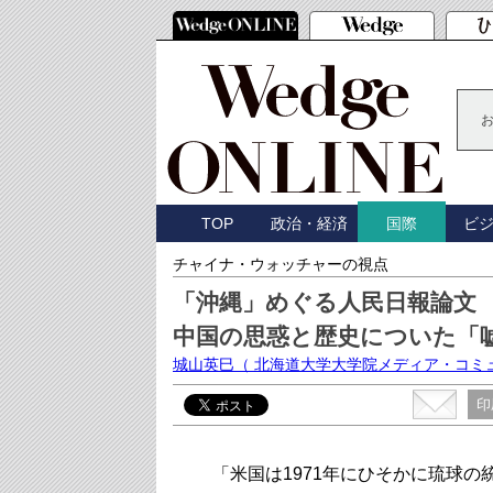
TOP
政治・経済
ビ
国際
チャイナ・ウォッチャーの視点
「沖縄」めぐる人民日報論文
中国の思惑と歴史についた「
城山英巳
（ 北海道大学大学院メディア・コミ
印
「米国は1971年にひそかに琉球の