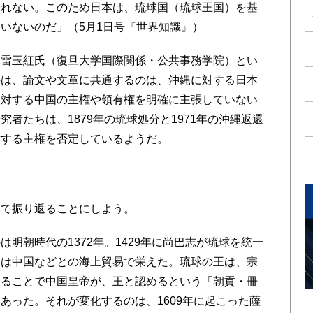
られない。このため日本は、琉球国（琉球王国）を基
いないのだ」（5月1日号『世界知識』）
雷玉紅氏（復旦大学国際関係・公共事務学院）とい
のは、論文や文章に共通するのは、沖縄に対する日本
に対する中国の主権や領有権を明確に主張していない
者たちは、1879年の琉球処分と1971年の沖縄返還
対する主権を否定しているようだ。
て振り返ることにしよう。
明朝時代の1372年。1429年に尚巴志が琉球を統一
国は中国などとの海上貿易で栄えた。琉球の王は、宗
することで中国皇帝が、王と認めるという「朝貢・冊
あった。それが変化するのは、1609年に起こった薩