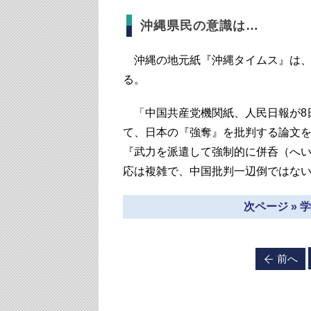
沖縄県民の意識は…
沖縄の地元紙『沖縄タイムス』は、「
る。
「中国共産党機関紙、人民日報が8
て、日本の『強奪』を批判する論文
『武力を派遣して強制的に併呑（へ
応は複雑で、中国批判一辺倒ではな
次ページ »
前へ