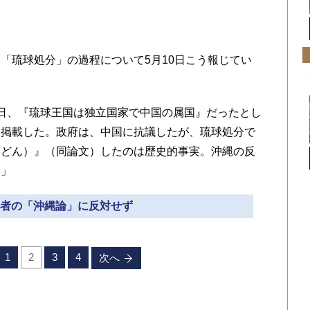
琉球処分」の過程について5月10日こう報じてい
日、『琉球王国は独立国家で中国の属国』だったとし
を掲載した。政府は、中国に抗議したが、琉球処分で
いどん）』（同論文）したのは歴史的事実。沖縄の反
い」
 学者の「沖縄論」に反対せず
1
2
3
4
次へ