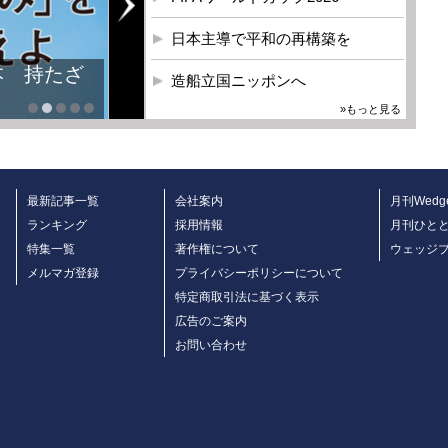
日本主導で平和の再構築を
本 持たざ
造船立国ニッポンへ
»もっと見る
最新記事一覧
会社案内
月刊Wedg
ランキング
採用情報
月刊ひと
特集一覧
著作権について
ウェッジ
メルマガ登録
プライバシーポリシーについて
特定商取引法に基づく表示
広告のご案内
お問い合わせ