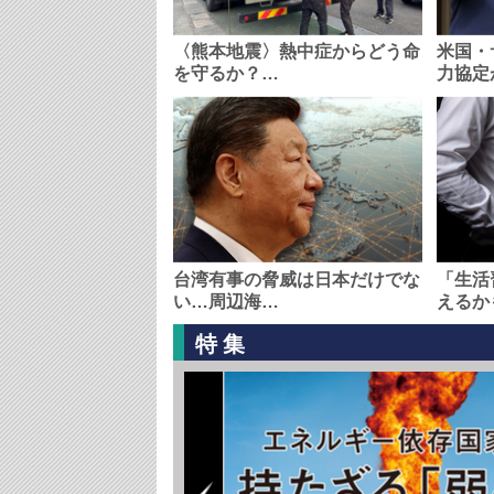
〈熊本地震〉熱中症からどう命
米国・
を守るか？…
力協定
台湾有事の脅威は日本だけでな
「生活
い…周辺海…
えるか
特集