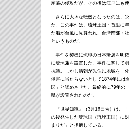
摩藩の侵攻だが、その後は江戸にも
さらに大きな転機となったのは、18
た。この事件は、琉球王国・首里に年
た船が台風に見舞われ、台湾南部・牡
というものだ。
事件を契機に琉球の日本帰属を明確
に琉球藩を設置した。事件に関して
抗議。しかし清朝が先住民地域を「
侵害に当たらないとして1874年に
民」と認めさせた。最終的に79年の
県が設置されたのだ。
『世界知識』（3月16日号）は、「
の後発生した琉球国（琉球王国）に
まりだ」と指摘している。