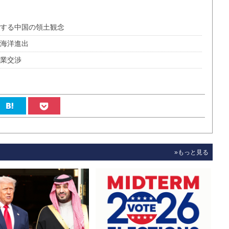
張する中国の領土観念
の海洋進出
漁業交渉
»もっと見る