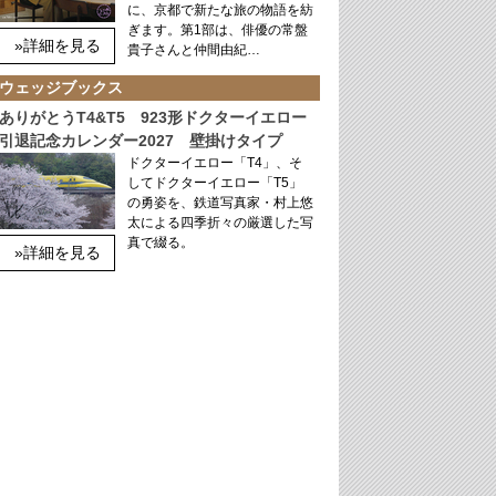
に、京都で新たな旅の物語を紡
ぎます。第1部は、俳優の常盤
»詳細を見る
貴子さんと仲間由紀…
ウェッジブックス
ありがとうT4&T5 923形ドクターイエロー
引退記念カレンダー2027 壁掛けタイプ
ドクターイエロー「T4」、そ
してドクターイエロー「T5」
の勇姿を、鉄道写真家・村上悠
太による四季折々の厳選した写
真で綴る。
»詳細を見る