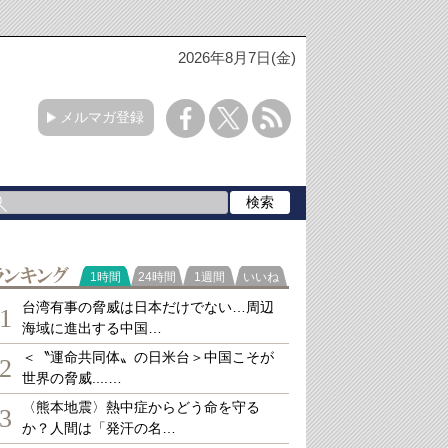
2026年8月7日(金)
メルマガ登録
ランキング
1時間
24時間
1週間
いいね
台湾有事の脅威は日本だけでない…周辺
1
海域に進出する中国…
＜〝運命共同体〟の日米台＞中国こそが
2
世界の脅威....…
〈熊本地震〉熱中症からどう命を守る
3
か？人間は「発汗の名…