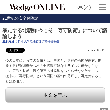
8/6(木)
21世紀の安全保障論
暴走する北朝鮮 今こそ「専守防衛」について議
論しよう
勝股秀通
（ 日本大学危機管理学部特任教授）
2022/10/11
今の日本にとっての脅威とは、中国と北朝鮮の両国が保有、開
発する迎撃困難かつ核兵器搭載可能なミサイルにほかならな
い。広島と長崎に続く第三の被爆地をつくらせないためにも、
従来の「専守防衛」という国防の基軸の見直し、再定義するこ
とは必須だ。
本文を読む