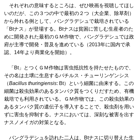
それぞれの意味するところは、ぜひ映画を視聴してほし
いのだが、この３つの中で最初の２つ（大企業、除草剤）
から外れる例として、バングラデシュで栽培されている
「Btナス」が登場する。Btナスは貧困に苦しむ生産者のた
めに開発された最初のＧＭ作物で、バングラデシュでは政
府が主導で開発・普及を進めている（2013年に国内で承
認、14年より商業化を開始）。
「Bt」とつくＧＭ作物は害虫抵抗性を持たせたもので、
その名は土壌に生息するバチルス・チューリンゲンシス
（
Bacillus thuringiensis
: Bt）という細菌に由来する。この
細菌は殺虫効果のあるタンパク質をつくりだすため、有機
栽培でも利用されている。ＧＭ作物では、この殺虫効果の
あるタンパク質の遺伝子を導入することで、殺虫剤を用い
ずに害虫を抑制する。ナスにおいては、深刻な被害を出す
ナスノメイガの対策となる。
バングラデシュを訪れた二人は、Btナスに切り替えた生