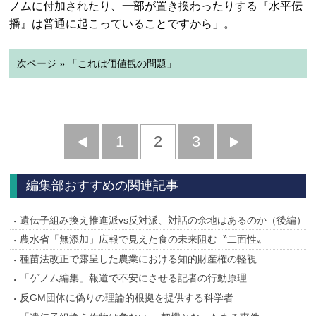
ノムに付加されたり、一部が置き換わったりする『水平伝
播』は普通に起こっていることですから」。
次ページ » 「これは価値観の問題」
前
1
2
3
次
へ
へ
編集部おすすめの関連記事
遺伝子組み換え推進派vs反対派、対話の余地はあるのか（後編）
農水省「無添加」広報で見えた食の未来阻む〝二面性〟
種苗法改正で露呈した農業における知的財産権の軽視
「ゲノム編集」報道で不安にさせる記者の行動原理
反GM団体に偽りの理論的根拠を提供する科学者