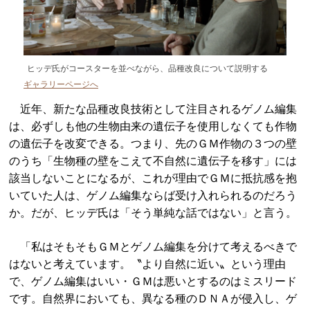
ヒッデ氏がコースターを並べながら、品種改良について説明する
ギャラリーページへ
近年、新たな品種改良技術として注目されるゲノム編集
は、必ずしも他の生物由来の遺伝子を使用しなくても作物
の遺伝子を改変できる。つまり、先のＧＭ作物の３つの壁
のうち「生物種の壁をこえて不自然に遺伝子を移す」には
該当しないことになるが、これが理由でＧＭに抵抗感を抱
いていた人は、ゲノム編集ならば受け入れられるのだろう
か。だが、ヒッデ氏は「そう単純な話ではない」と言う。
「私はそもそもＧＭとゲノム編集を分けて考えるべきで
はないと考えています。〝より自然に近い〟という理由
で、ゲノム編集はいい・ＧＭは悪いとするのはミスリード
です。自然界においても、異なる種のＤＮＡが侵入し、ゲ