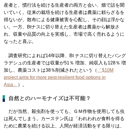
産者と、慣行法を続ける生産者の両方と会い、畑で話を聞
いていく。従来の栽培を続ける生産者は農薬に頼らざるを
得ないが、散布による健康被害を心配し、その顔は浮かな
い。一方、Btナスに切り替えた生産者は農薬から解放さ
れ、収量や品質の向上を実感し、市場で高く売れるように
なったと喜ぶ。
調査研究によれば14年以降、Bt ナスに切り替えたバング
ラデシュの生産者では収量が51％ 増加、純収入も128％ 増
加し、農薬コストは38％削減されたという（
「$10M
project aims for more pest-resilient food options in
Asia」
）。
自然とのハーモナイズは不可能？
だが当然、殺虫剤を使っても、ＧＭ作物を使用しても虫
は死んでしまう。カーステン氏は「われわれが食料を得る
ために農業を続ける以上、人間が経済活動をする限りは、