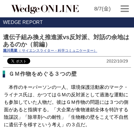
8/7(金)
WEDGE REPORT
遺伝子組み換え推進派vs反対派、対話の余地は
あるのか（前編）
堀川晃菜
（ サイエンスライター・科学コミュニケーター）
2022/10/29
ＧＭ作物をめぐる３つの壁
本作のキーパーソンの一人、環境保護活動家のマーク・
ライナス氏は、かつてはＧＭの反対派として過激な運動に
も参加していた人物だ。彼はＧＭ作物の問題には３つの側
面があると指摘する。「大企業が食物連鎖全体を特許する
陰謀説」「除草剤への耐性」「生物種の壁をこえて不自然
に遺伝子を移すという考え」の３点だ。