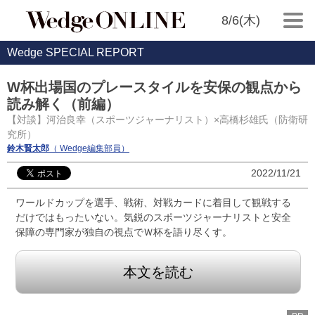
8/6(木)
Wedge SPECIAL REPORT
W杯出場国のプレースタイルを安保の観点から
読み解く（前編）
【対談】河治良幸（スポーツジャーナリスト）×高橋杉雄氏（防衛研
究所）
鈴木賢太郎
（ Wedge編集部員）
2022/11/21
ワールドカップを選手、戦術、対戦カードに着目して観戦する
だけではもったいない。気鋭のスポーツジャーナリストと安全
保障の専門家が独自の視点でＷ杯を語り尽くす。
本文を読む