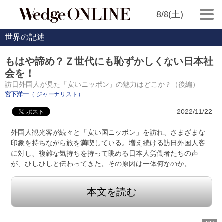
8/8(土)
世界の記述
もはや諦め？Ｚ世代にも恥ずかしくない日本社
会を！
訪日外国人が見た「安いニッポン」の魅力はどこか？（後編）
宮下洋一
（ ジャーナリスト）
2022/11/22
外国人観光客が続々と「安い国ニッポン」を訪れ、さまざまな
印象を持ちながら旅を満喫している。増え続ける訪日外国人客
に対し、複雑な気持ちを持って眺める日本人労働者たちの声
が、ひしひしと伝わってきた。その原因は一体何なのか。
本文を読む