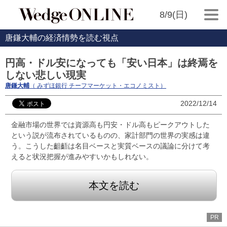
8/9(日)
唐鎌大輔の経済情勢を読む視点
円高・ドル安になっても「安い日本」は終焉を
しない悲しい現実
唐鎌大輔
（ みずほ銀行 チーフマーケット・エコノミスト）
2022/12/14
金融市場の世界では資源高も円安・ドル高もピークアウトした
という説が流布されているものの、家計部門の世界の実感は違
う。こうした齟齬は名目ベースと実質ベースの議論に分けて考
えると状況把握が進みやすいかもしれない。
本文を読む
PR