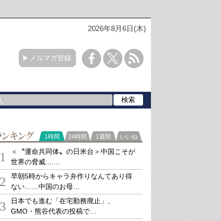
2026年8月6日(木)
メルマガ登録
ランキング
1時間
24時間
1週間
いいね
＜〝運命共同体〟の日米台＞中国こそが
1
世界の脅威....…
早朝5時からキャラ弁作りなんてあり得
2
ない……中国のお母…
日本でも進む「在宅勤務廃止」、
3
GMO・熊谷代表の投稿で…