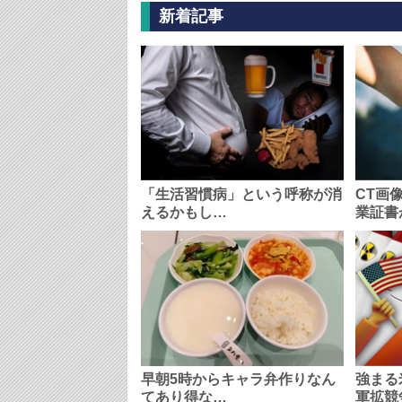
新着記事
「生活習慣病」という呼称が消
CT画
えるかもし…
業証書
早朝5時からキャラ弁作りなん
強まる
てあり得な…
軍拡競