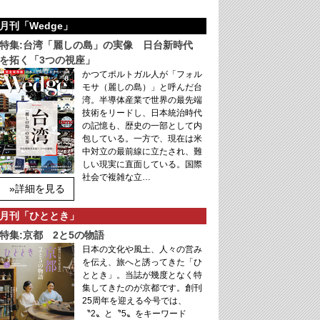
月刊「Wedge」
特集:台湾「麗しの島」の実像 日台新時代
を拓く「3つの視座」
かつてポルトガル人が「フォル
モサ（麗しの島）」と呼んだ台
湾。半導体産業で世界の最先端
技術をリードし、日本統治時代
の記憶も、歴史の一部として内
包している。一方で、現在は米
中対立の最前線に立たされ、難
しい現実に直面している。国際
社会で複雑な立…
»詳細を見る
月刊「ひととき」
特集:京都 2と5の物語
日本の文化や風土、人々の営み
を伝え、旅へと誘ってきた「ひ
ととき」。当誌が幾度となく特
集してきたのが京都です。創刊
25周年を迎える今号では、
〝2〟と〝5〟をキーワード