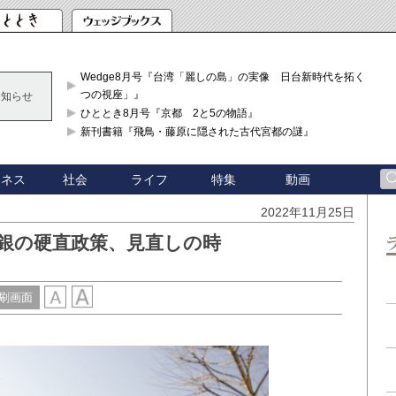
Wedge8月号『台湾「麗しの島」の実像 日台新時代を拓く「3
つの視座」』
お知らせ
ひととき8月号『京都 2と5の物語』
新刊書籍『飛鳥・藤原に隠された古代宮都の謎』
ジネス
社会
ライフ
特集
動画
2022年11月25日
日銀の硬直政策、見直しの時
刷画面