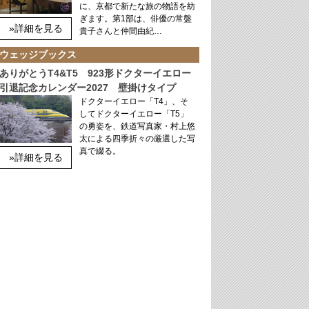
に、京都で新たな旅の物語を紡
ぎます。第1部は、俳優の常盤
»詳細を見る
貴子さんと仲間由紀…
ウェッジブックス
ありがとうT4&T5 923形ドクターイエロー
引退記念カレンダー2027 壁掛けタイプ
ドクターイエロー「T4」、そ
してドクターイエロー「T5」
の勇姿を、鉄道写真家・村上悠
太による四季折々の厳選した写
真で綴る。
»詳細を見る