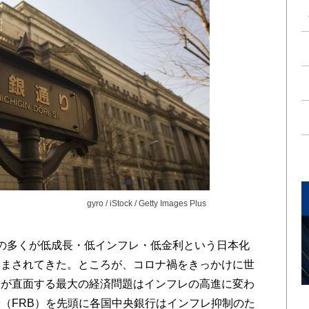
gyro / iStock / Getty Images Plus
の多くが低成長・低インフレ・低金利という日本化
悩まされてきた。ところが、コロナ禍をきっかけに世
界が直面する最大の経済問題はインフレの高進に変わ
（FRB）を先頭に各国中央銀行はインフレ抑制のた