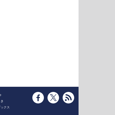
e
とき
ブックス