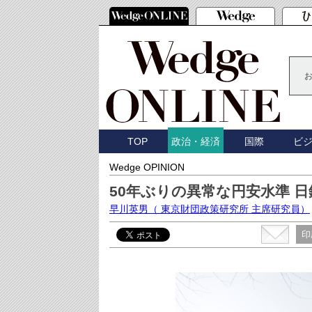
TOP
国際
ビ
政治・経済
Wedge OPINION
50年ぶりの異常な円安水準 
早川英男
（ 東京財団政策研究所 主席研究員）
印