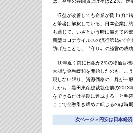
は、今年の春闘賃上げ率は2.2％、定
収益が改善しても企業が賃上げに踏
と筆者は解釈している。日本企業は約
も通じて、いざという時に備えて内
新型コロナウイルスの流行第1波で企
防げたことも、〝守り〟の経営の成
10年近く前に日銀が2％の物価目標
大胆な金融緩和を開始したのも、こ
現しない限り、資源価格の上昇が一服
しかも、黒田東彦総裁就任前の2013
をできるだけ早期に達成する」と明
ここで金融引き締めに転じるのは時
次ページ » 円安は日本経