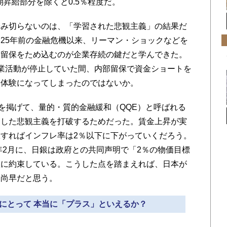
期昇給部分を除くと0.5％程度だ。
み切らないのは、「学習された悲観主義」の結果だ
25年前の金融危機以来、リーマン・ショックなどを
部留保をため込むのが企業存続の鍵だと学んできた。
業活動が停止していた間、内部留保で資金ショートを
功体験になってしまったのではないか。
を掲げて、量的・質的金融緩和（QQE）と呼ばれる
うした悲観主義を打破するためだった。賃金上昇が実
すればインフレ率は2％以下に下がっていくだろう。
年2月に、日銀は政府との共同声明で「2％の物価目標
確に約束している。こうした点を踏まえれば、日本が
期尚早だと思う。
済にとって 本当に「プラス」といえるか？