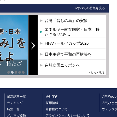
»すべての特集を見る
台湾「麗しの島」の実像
エネルギー依存国家・日本 持
たざる｢弱み…
FIFAワールドカップ2026
日本主導で平和の再構築を
本 持たざ
造船立国ニッポンへ
»もっと見る
最新記事一覧
会社案内
月刊Wedg
ランキング
採用情報
月刊ひと
特集一覧
著作権について
ウェッジ
メルマガ登録
プライバシーポリシーについて