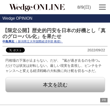
8/9(日)
Wedge OPINION
【限定公開】歴史的円安を日本の好機とし「真
のグローバル化」を果たせ
中島厚志
（ 新潟県立大学国際経済学部 教授）
2022/09/22
円相場の下落が止まらない。だが、〝嵐が過ぎ去るのを待つ〟
だけでは状況は好転しない。厳しい現実を直視し、ピンチをチ
ャンスへと変える経済戦略の大転換に向け舵を切るべきだ。
本文を読む
PR