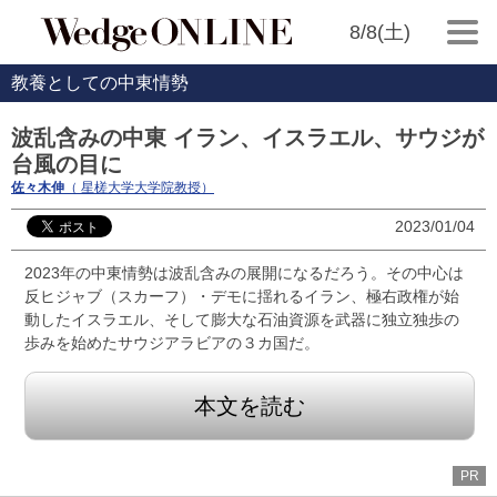
8/8(土)
教養としての中東情勢
波乱含みの中東 イラン、イスラエル、サウジが
台風の目に
佐々木伸
（ 星槎大学大学院教授）
2023/01/04
2023年の中東情勢は波乱含みの展開になるだろう。その中心は
反ヒジャブ（スカーフ）・デモに揺れるイラン、極右政権が始
動したイスラエル、そして膨大な石油資源を武器に独立独歩の
歩みを始めたサウジアラビアの３カ国だ。
本文を読む
PR