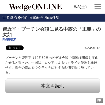
8/8(土)
世界潮流を読む 岡崎研究所論評集
習近平・プーチン会談に見る中露の「正義」の
欠如
岡崎研究所
2023/01/18
プーチンと習近平は12月30日のビデオ会談で両国は関係を深化
させると誓った。中国は、ロシアによるウクライナ侵攻を非難
せず、戦争の責めをウクライナに対する西側支援に帰してい
る。
本文を読む
PR