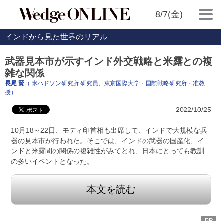
8/7(金)
インドから見た世界のリアル
武器見本市が示すインド外交戦略と米露との複
雑な関係
長尾 賢
（ 米ハドソン研究所 研究員、東京国際大学・国際戦略研究所・准教
授）
2022/10/25
10月18～22日、モディ印首相も出席して、インドで大規模な兵
器の見本市が行われた。そこでは、インドの武器の国産化、イ
ンドと米露間の関係の複雑性がみてとれ、日本にとっても教訓
の多いイベントとなった。
本文を読む
PR