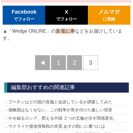
Facebook
X
メルマガ
でフォロー
でフォロー
に登録
▲「Wedge ONLINE」の
新着記事
などをお届けしていま
す。
前
1
2
3
へ
編集部おすすめの関連記事
プーチンはどの国の首脳と会談しているか調査してみた
侵略国はなくせない、この戦争が突き付けた厳しい現実
やせ細るロシア、肥える中国 ２つの五輪が示す関係変化
ウクライナ侵攻情報戦の本質 あすの戦いに勝つには