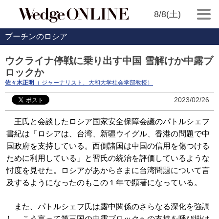
8/8(土)
プーチンのロシア
ウクライナ停戦に乗り出す中国 雪解けか中露ブ
ロックか
佐々木正明
（ ジャーナリスト、大和大学社会学部教授）
2023/02/26
王氏と会談したロシア国家安全保障会議のパトルシェフ
書紀は「ロシアは、台湾、新疆ウイグル、香港の問題で中
国政府を支持している。西側諸国は中国の信用を傷つける
ために利用している」と習氏の統治を評価しているような
忖度を見せた。ロシアがあからさまに台湾問題について言
及するようになったのもこの１年で顕著になっている。
また、パトルシェフ氏は露中関係のさらなる深化を強調
し、こう言って第三国の中露ブロックへの支持を呼び掛け