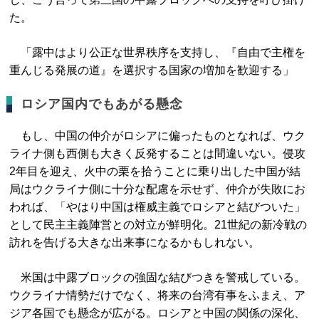
た。
「露中はより公正な世界秩序を支持し、『自由で主権を
重んじる発展の道』を選択する国家の増加を歓迎する」
ロシア国内でもあがる懸念
もし、中国の仲介がロシアに偏ったものとなれば、ウク
ライナ側も西側も大きく反発することは間違いない。侵攻
2年目を迎え、火中の栗を拾うことに乗り出した中国が結
局はウクライナ側に十分な配慮を示せず、仲介が失敗にお
われば、「やはり中国は権威主義でロシアと結びついた」
として民主主義陣営との対立が鮮明化。21世紀の新冷戦の
訪れを告げる大きな出来事になるかもしれない。
米国は中露ブロックの強固な結びつきを警戒している。
ウクライナ情勢だけでなく、将来の台湾有事をふまえ、ア
ジア各国でも懸念が広がる。ロシアと中国の関係の深化、