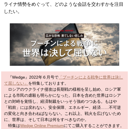
ライナ情勢をめぐって、どのような会話を交わすかを注目
したい。
『Wedge』2022年６月号で
「プーチンによる戦争に世界は決し
て屈しない」
を特集しております。
ロシアのウクライナ侵攻は長期戦の様相を呈し始め、ロシア軍
による市民の虐殺も明らかになった。日本を含めた世界はロシア
との対峙を覚悟し、経済制裁をいっそう強めつつある。もはや
「戦前」には戻れない。安全保障、エネルギー、経済……不可逆
の変化と向き合わねばならない。これ以上、戦火を広げないため
に、世界は、そして日本は何をすべきなのか。
特集は
Wedge Online Premium
にてご購入することができます。