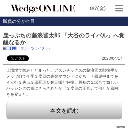
8/7(金)
勝負の分かれ目
崖っぷちの藤浪晋太郎 「大谷のライバル」へ覚
醒なるか
新田日明
（ スポーツライター）
2023/04/17
土壇場で踏みとどまった。アスレチックスの藤浪晋太郎投手が
メッツ戦で今季３度目の先発マウンドに立ち、７回途中までを
４安打３失点３四死球５奪三振と好投。最初の２試合で激しい
バッシングの嵐にさらされたが〝３度目の正直〟で何とか風向
きを変えた。
本文を読む