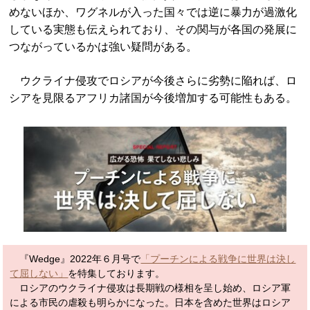
めないほか、ワグネルが入った国々では逆に暴力が過激化
している実態も伝えられており、その関与が各国の発展に
つながっているかは強い疑問がある。
ウクライナ侵攻でロシアが今後さらに劣勢に陥れば、ロ
シアを見限るアフリカ諸国が今後増加する可能性もある。
『Wedge』2022年６月号で
「プーチンによる戦争に世界は決し
て屈しない」
を特集しております。
ロシアのウクライナ侵攻は長期戦の様相を呈し始め、ロシア軍
による市民の虐殺も明らかになった。日本を含めた世界はロシア