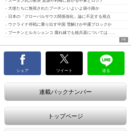
スーダン武力衝突 資源や利権に群がる中東とロシア
大使たちに無視されたプーチン いよいよ袋小路か
日本の「グローバルサウス関係強化」論に不足する視点
ウクライナ停戦に乗り出す中国 雪解けか中露ブロックか
プーチンとルカシェンコ 腐れ縁でも核兵器については……
PR
シェア
ツイート
送る
連載バックナンバー
トップページ