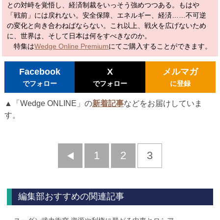
との対峙を覚悟し、経済制裁をいっそう強めつつある。もはや
「戦前」には戻れない。安全保障、エネルギー、経済……不可逆
の変化と向き合わねばならない。これ以上、戦火を広げないため
に、世界は、そして日本は何をすべきなのか。
特集は
Wedge Online Premium
にてご購入することができます。
Facebook
X
メルマガ
でフォロー
でフォロー
に登録
▲「Wedge ONLINE」の
新着記事
などをお届けしていま
す。
前
1
2
3
へ
編集部おすすめの関連記事