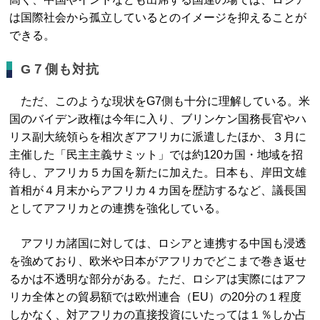
は国際社会から孤立しているとのイメージを抑えることが
できる。
G７側も対抗
ただ、このような現状をG7側も十分に理解している。米
国のバイデン政権は今年に入り、ブリンケン国務長官やハ
リス副大統領らを相次ぎアフリカに派遣したほか、３月に
主催した「民主主義サミット」では約120カ国・地域を招
待し、アフリカ５カ国を新たに加えた。日本も、岸田文雄
首相が４月末からアフリカ４カ国を歴訪するなど、議長国
としてアフリカとの連携を強化している。
アフリカ諸国に対しては、ロシアと連携する中国も浸透
を強めており、欧米や日本がアフリカでどこまで巻き返せ
るかは不透明な部分がある。ただ、ロシアは実際にはアフ
リカ全体との貿易額では欧州連合（EU）の20分の１程度
しかなく、対アフリカの直接投資にいたっては１％しか占