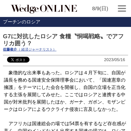
8/9(日)
プーチンのロシア
G7に対抗したロシア 食糧〝恫喝戦略〟でアフ
リカ囲う？
佐藤俊介
（ 経済ジャーナリスト）
2023/05/16
象徴的な出来事もあった。ロシアは４月下旬に、自国が
議長を務める国連安全保障理事会において、「国連憲章の
擁護」をテーマにした会合を開催し、自国の立場を正当化
する主張を展開してみせた。ここではロシアと連携する中
国が対米批判を展開したほか、ガーナ、ガボン、モザンビ
ークはロシアによるウクライナ侵攻に言及しなかった。
アフリカは国連総会の場では54票を有するなど存在感が
高く、中国やインドなども出席する国連の場では、ロシア