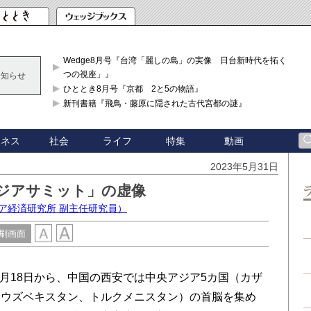
Wedge8月号『台湾「麗しの島」の実像 日台新時代を拓く「3
つの視座」』
お知らせ
ひととき8月号『京都 2と5の物語』
新刊書籍『飛鳥・藤原に隠された古代宮都の謎』
ジネス
社会
ライフ
特集
動画
2023年5月31日
アジアサミット」の虚像
ジア経済研究所 副主任研究員）
刷画面
月18日から、中国の西安では中央アジア5カ国（カザ
、ウズベキスタン、トルクメニスタン）の首脳を集め