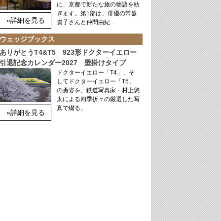
に、京都で新たな旅の物語を紡
ぎます。第1部は、俳優の常盤
»詳細を見る
貴子さんと仲間由紀…
ウェッジブックス
ありがとうT4&T5 923形ドクターイエロー
引退記念カレンダー2027 壁掛けタイプ
ドクターイエロー「T4」、そ
してドクターイエロー「T5」
の勇姿を、鉄道写真家・村上悠
太による四季折々の厳選した写
真で綴る。
»詳細を見る