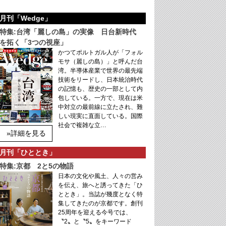
月刊「Wedge」
特集:台湾「麗しの島」の実像 日台新時代
を拓く「3つの視座」
かつてポルトガル人が「フォル
モサ（麗しの島）」と呼んだ台
湾。半導体産業で世界の最先端
技術をリードし、日本統治時代
の記憶も、歴史の一部として内
包している。一方で、現在は米
中対立の最前線に立たされ、難
しい現実に直面している。国際
社会で複雑な立…
»詳細を見る
月刊「ひととき」
特集:京都 2と5の物語
日本の文化や風土、人々の営み
を伝え、旅へと誘ってきた「ひ
ととき」。当誌が幾度となく特
集してきたのが京都です。創刊
25周年を迎える今号では、
〝2〟と〝5〟をキーワード