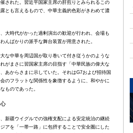
開催された。習近平国家主席の肝煎りとみられるこの
発露とも言えるもので、中華主義的色彩がきわめて濃
、大時代がかった過剰演出の歓迎が行われ、会場も
言わんばかりの派手な舞台装置が用意された。
大な中華を周辺国が取り巻いて付き従うかのような
これがまさに習国家主席の目指す「中華民族の偉大な
、あからさまに示していた。それはG7および招待国
社会のフラットな関係性を象徴するように、和やかに
的なものであった。
野心
、新疆ウイグルでの強権支配による安定統治の継続
アジアを「一帯一路」に包摂することで安全圏にした