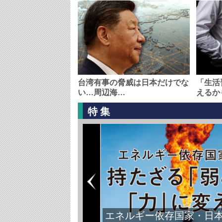
台湾有事の脅威は日本だけでな
「生活
い…周辺海…
えるか
特集
エネルギー依存国家・日