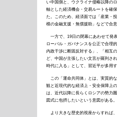
い中国側と、ウクライナ侵略以降の
軸とした経済機会・交易ルートを確
た。このため、経済面では「産業・投資
模の金融支援・無償援助」などで合
一方で、19日の閉幕にあわせて発
ローバル・ガバナンスを公正で合理
内政干渉に断固反対する」、「相互
ど、中国が主張したい文言が羅列さ
時代に入る」として、習近平が多用
この「運命共同体」とは、実質的な
観と近現代的な経済上・安全保障上
は、近代以降に長らくロシアの勢力
図式に包摂したいという意図がある
より大きな歴史的視座からすれば、