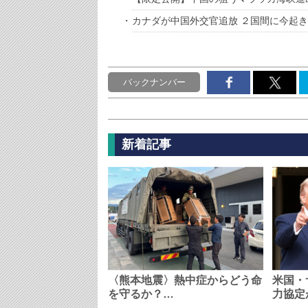
カナダが中国外交官追放 ２国間に今起
バックナンバー
新着記事
〈熊本地震〉熱中症からどう命
米国・
を守るか？…
力協定