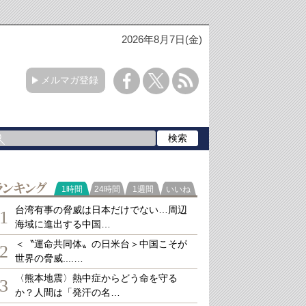
2026年8月7日(金)
メルマガ登録
ランキング
1時間
24時間
1週間
いいね
台湾有事の脅威は日本だけでない…周辺
1
海域に進出する中国…
＜〝運命共同体〟の日米台＞中国こそが
2
世界の脅威....…
〈熊本地震〉熱中症からどう命を守る
3
か？人間は「発汗の名…