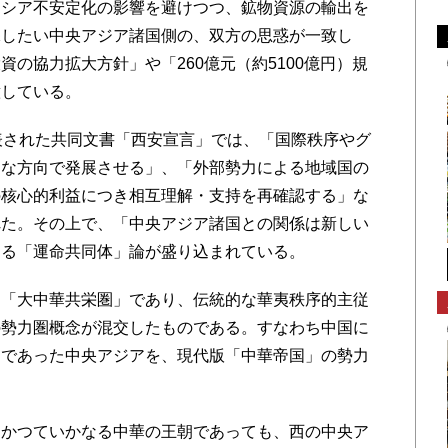
ロシア不安定化の影響を避けつつ、鉱物資源の輸出を
保したい中央アジア諸国側の、双方の思惑が一致し
の協力拡大方針」や「260億元（約5100億円）規
意している。
表された共同文書「西安宣言」では、「国際秩序やグ
的な方向で発展させる」、「外部勢力による地域国の
の核心的利益につき相互理解・支持を再確認する」な
れた。その上で、「中央アジア諸国との関係は新しい
する「運命共同体」論が盛り込まれている。
「大中華共栄圏」であり、伝統的な華夷秩序的主従
の勢力圏概念が混交したものである。すなわち中国に
圏であった中央アジアを、現代版「中華帝国」の勢力
。
かつていかなる中華の王朝であっても、西の中央ア