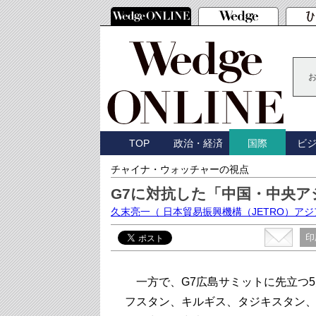
TOP
政治・経済
ビ
国際
チャイナ・ウォッチャーの視点
G7に対抗した「中国・中央
久末亮一
（ 日本貿易振興機構（JETRO）ア
印
一方で、G7広島サミットに先立つ5
フスタン、キルギス、タジキスタン