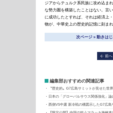
ジアからテュルク系民族に攻め込ま
な勢力圏を構築したことはない。言
に成功したとすれば、それは経済上
物が、中華史上の歴史的記憶に刻ま
次ページ » 動きは
前へ
編集部おすすめの関連記事
〝歴史的〟G7広島サミットが見せた世
日本の「グローバルサウス関係強化」論
西側VS中露 新冷戦の構図示したG7広島
【限定公開】中国の狙うマラッカ海峡進