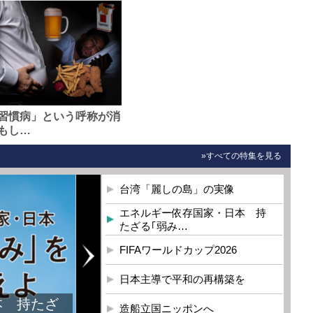
習慣病」という呼称が消
もし…
»すべての特集を見る
台湾「麗しの島」の実像
エネルギー依存国家・日本 持
たざる｢弱み…
FIFAワールドカップ2026
日本主導で平和の再構築を
本 持たざ
造船立国ニッポンへ