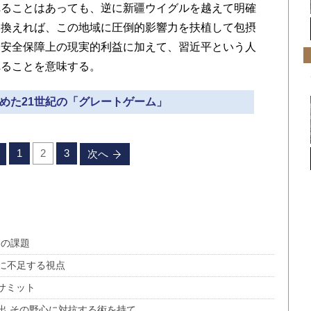
れることはあっても、逆に新疆ウイグルを越えて明確
い換えれば、この地域に圧倒的影響力を扶植して包摂
・安全保障上の現実的利益に加えて、習近平という人
れることを意味する。
じめた21世紀の「グレートゲーム」
1
2
3
次へ
界の課題
に不足する視点
サミット
出 その野心に対抗する術を持て