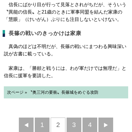
信長にばかり目が行って見落とされがちだが、そういう
〝異能の信長〟と21歳のときに軍事同盟を結んだ家康の
「慧眼」（けいがん）ぶりにも注目しないといけない。
長篠の戦いのきっかけは家康
真偽のほどは不明だが、長篠の戦いにまつわる興味深い
説が古書に載っている。
家康は、「勝頼と戦うには、わが軍だけでは無理だ」と
信長に援軍を要請した。
次ページ » 〝奥三河の要衝〟長篠城をめぐる攻防
前
1
2
3
4
次