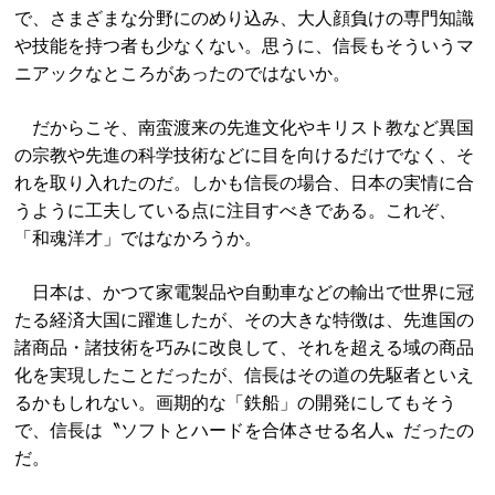
で、さまざまな分野にのめり込み、大人顔負けの専門知識
や技能を持つ者も少なくない。思うに、信長もそういうマ
ニアックなところがあったのではないか。
だからこそ、南蛮渡来の先進文化やキリスト教など異国
の宗教や先進の科学技術などに目を向けるだけでなく、そ
れを取り入れたのだ。しかも信長の場合、日本の実情に合
うように工夫している点に注目すべきである。これぞ、
「和魂洋才」ではなかろうか。
日本は、かつて家電製品や自動車などの輸出で世界に冠
たる経済大国に躍進したが、その大きな特徴は、先進国の
諸商品・諸技術を巧みに改良して、それを超える域の商品
化を実現したことだったが、信長はその道の先駆者といえ
るかもしれない。画期的な「鉄船」の開発にしてもそう
で、信長は〝ソフトとハードを合体させる名人〟だったの
だ。