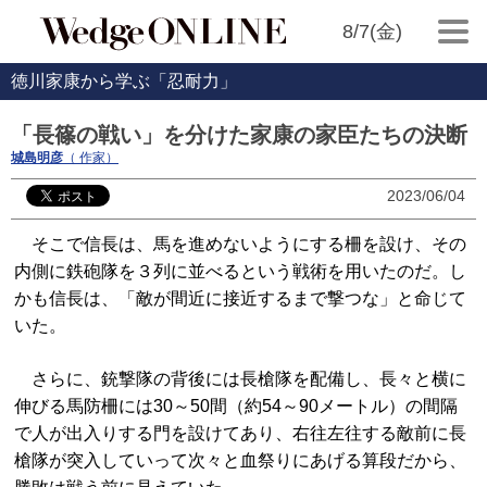
8/7(金)
徳川家康から学ぶ「忍耐力」
「長篠の戦い」を分けた家康の家臣たちの決断
城島明彦
（ 作家）
2023/06/04
そこで信長は、馬を進めないようにする柵を設け、その
内側に鉄砲隊を３列に並べるという戦術を用いたのだ。し
かも信長は、「敵が間近に接近するまで撃つな」と命じて
いた。
さらに、銃撃隊の背後には長槍隊を配備し、長々と横に
伸びる馬防柵には30～50間（約54～90メートル）の間隔
で人が出入りする門を設けてあり、右往左往する敵前に長
槍隊が突入していって次々と血祭りにあげる算段だから、