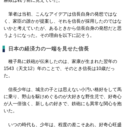
勝敗は戦う前に見えていた。
筆者は当初、こんなアイデアは信長自身の発想ではな
く、家臣の誰かが提案し、それを信長が採用したのではな
いかと考えていたが、あるときから信長自身の発想だと思
うようになった。その理由を以下に記そう。
日本の経済力の一端を見せた信長
種子島に鉄砲が伝来したのは、家康が生まれた翌年の
1543（天文12）年のことで、そのとき信長は10歳だっ
た。
信長少年は、城主の子とは思えない小汚い格好をして馬
に乗り、野山を駆けめぐるのが大好きな野生児で、好奇心
が人一倍強く、新しもの好きで、鉄砲にも異常な関心を抱
いた。
いつの時代も、少年は、程度の差こそあれ、好奇心旺盛