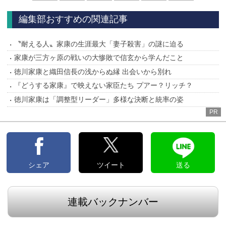
へ
へ
編集部おすすめの関連記事
〝耐える人〟家康の生涯最大「妻子殺害」の謎に迫る
家康が三方ヶ原の戦いの大惨敗で信玄から学んだこと
徳川家康と織田信長の浅からぬ縁 出会いから別れ
『どうする家康』で映えない家臣たち プアー？リッチ？
徳川家康は「調整型リーダー」多様な決断と統率の姿
PR
シェア
ツイート
送る
連載バックナンバー