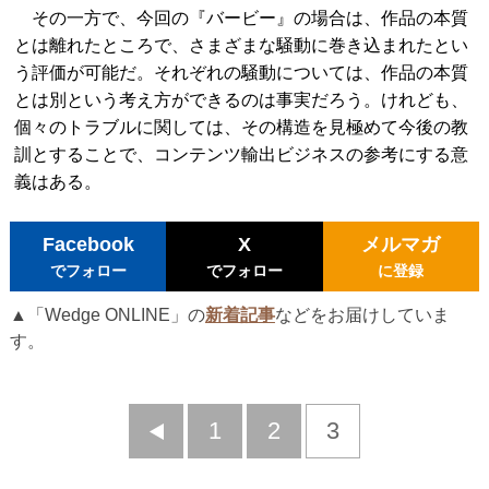
その一方で、今回の『バービー』の場合は、作品の本質
とは離れたところで、さまざまな騒動に巻き込まれたとい
う評価が可能だ。それぞれの騒動については、作品の本質
とは別という考え方ができるのは事実だろう。けれども、
個々のトラブルに関しては、その構造を見極めて今後の教
訓とすることで、コンテンツ輸出ビジネスの参考にする意
義はある。
Facebook
X
メルマガ
でフォロー
でフォロー
に登録
▲「Wedge ONLINE」の
新着記事
などをお届けしていま
す。
前
1
2
3
へ