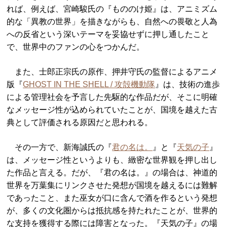
れば、例えば、宮崎駿氏の『もののけ姫』は、アニミズム
的な「異教の世界」を描きながらも、自然への畏敬と人為
への反省という深いテーマを妥協せずに押し通したこと
で、世界中のファンの心をつかんだ。
また、士郎正宗氏の原作、押井守氏の監督によるアニメ
版『
GHOST IN THE SHELL / 攻殻機動隊
』は、技術の進歩
による管理社会を予言した先駆的な作品だが、そこに明確
なメッセージ性が込められていたことが、国境を越えた古
典として評価される原因だと思われる。
その一方で、新海誠氏の『
君の名は。
』と『
天気の子
』
は、メッセージ性というよりも、緻密な世界観を押し出し
た作品と言える。だが、『君の名は。』の場合は、神道的
世界を万葉集にリンクさせた発想が国境を越えるには難解
であったこと、また巫女が口に含んで酒を作るという発想
が、多くの文化圏からは抵抗感を持たれたことが、世界的
な支持を獲得する際には障害となった。『天気の子』の場