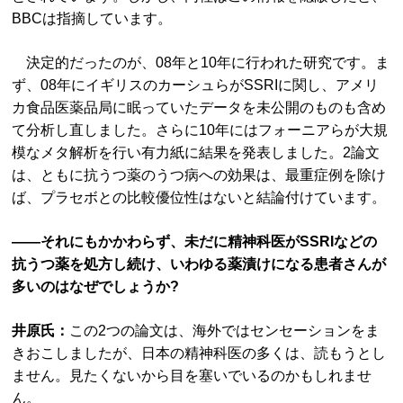
BBCは指摘しています。
決定的だったのが、08年と10年に行われた研究です。ま
ず、08年にイギリスのカーシュらがSSRIに関し、アメリ
カ食品医薬品局に眠っていたデータを未公開のものも含め
て分析し直しました。さらに10年にはフォーニアらが大規
模なメタ解析を行い有力紙に結果を発表しました。2論文
は、ともに抗うつ薬のうつ病への効果は、最重症例を除け
ば、プラセボとの比較優位性はないと結論付けています。
――それにもかかわらず、未だに精神科医がSSRIなどの
抗うつ薬を処方し続け、いわゆる薬漬けになる患者さんが
多いのはなぜでしょうか?
井原氏：
この2つの論文は、海外ではセンセーションをま
きおこしましたが、日本の精神科医の多くは、読もうとし
ません。見たくないから目を塞いでいるのかもしれませ
ん。