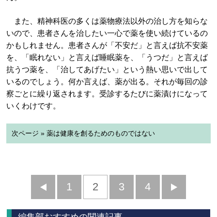
また、精神科医の多くは薬物療法以外の治し方を知らな
いので、患者さんを治したい一心で薬を使い続けているの
かもしれません。患者さんが「不安だ」と言えば抗不安薬
を、「眠れない」と言えば睡眠薬を、「うつだ」と言えば
抗うつ薬を、「治してあげたい」という熱い思いで出して
いるのでしょう。何か言えば、薬が出る。それが毎回の診
察ごとに繰り返されます。受診するたびに薬漬けになって
いくわけです。
次ページ » 薬は健康を創るためのものではない
前
1
2
3
4
次
へ
へ