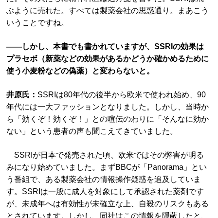
ぶように売れた。すべては製薬会社の思惑通り。まあこう
いうことですね。
――しかし、本書でも書かれていますが、SSRIの効果は
プラセボ（新薬などの効果があるかどうか確かめるために
使う小麦粉などの偽薬）と変わらないと。
井原氏：
SSRIは80年代の後半から欧米で使われ始め、90
年代には一大ファッションとなりました。しかし、当時か
ら「効くぞ！効くぞ！」との喧伝のわりに「そんなに効か
ない」という患者の声も聞こえてきていました。
SSRIが日本で発売された頃、欧米ではその弊害が明る
みになり始めていました。まずBBCが「Panorama」とい
う番組で、ある製薬会社の情報操作疑惑を追及していま
す。SSRIは一般に成人を対象にして承認された薬剤です
が、未成年へは有効性が未確立な上、自殺のリスクもある
とされています。しかし、同社はこの情報を隠蔽したと、