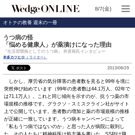
8/7(金)
オトナの教養 週末の一冊
うつ病の怪
「悩める健康人」が薬漬けになった理由
『生活習慣病としてのうつ病』 井原裕氏インタビュー
本多カツヒロ
（ ライター）
2013/08/29
しかし、厚労省の気分障害の患者数を見ると99年を境に
突然伸び始めています（99年の患者数は44.1万人、02年で
は71.1万人）。これと同じ傾向を示すのが、抗うつ薬の市
場規模の推移です。グラクソ・スミスクライン社がサイト
上で公開しています。患者数の増加と薬の市場規模の推移
が正確に一致しています。うつ病キャンペーンによって
「私もうつ病ではないのか」と思った人が病院に殺到し
た。その人たちに精神科医は処方箋を書いた。SSRIは飛