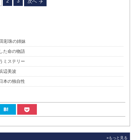
2
3
次へ
蒔田彩珠の姉妹
した命の物語
うミステリー
浜辺美波
日本の独自性
»もっと見る