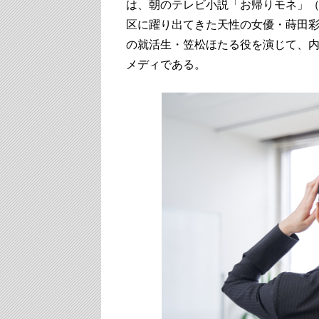
は、朝のテレビ小説「お帰りモネ」（
区に躍り出てきた天性の女優・蒔田
の就活生・笠松ほたる役を演じて、
メディである。