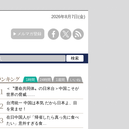
2026年8月7日(金)
メルマガ登録
ランキング
1時間
24時間
1週間
いいね
＜〝運命共同体〟の日米台＞中国こそが
1
世界の脅威....…
台湾統一 中国は本気 だから日本よ、目
2
を覚ませ！
在日中国人が「帰省したら真っ先に食べ
3
たい」意外すぎる食…