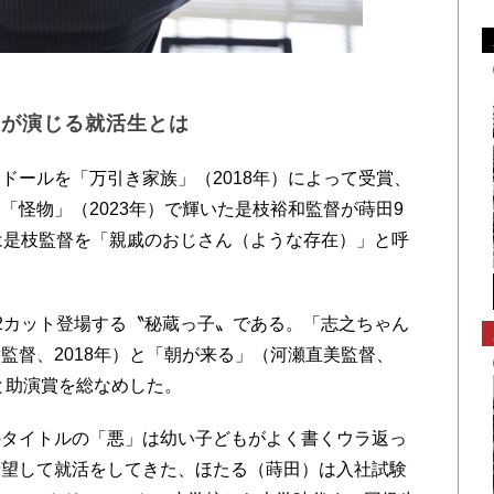
優が演じる就活生とは
ールを「万引き家族」（2018年）によって受賞、
「怪物」（2023年）で輝いた是枝裕和監督が蒔田9
は是枝監督を「親戚のおじさん（ような存在）」と呼
2カット登場する〝秘蔵っ子〟である。「志之ちゃん
監督、2018年）と「朝が来る」（河瀬直美監督、
と助演賞を総なめした。
タイトルの「悪」は幼い子どもがよく書くウラ返っ
希望して就活をしてきた、ほたる（蒔田）は入社試験