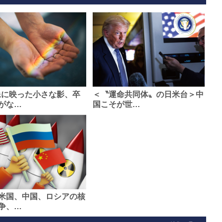
像に映った小さな影、卒
＜〝運命共同体〟の日米台＞中
がな…
国こそが世…
米国、中国、ロシアの核
争、…