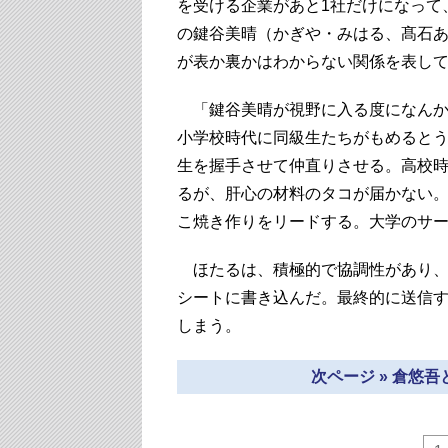
を受ける企業があと1社だけになって
の鍵谷美晴（かぎや・みはる、髙石
が表か裏かはわからない関係を表し
「鍵谷美晴が視野に入る度になんか
小学校時代に同級生たちがもめると
生を握手させて仲直りさせる。高校
るが、肝心の材料のタコが届かない
こ焼き作りをリードする。大学のサ
ほたるは、積極的で協調性があり、
シートに書き込んだ。最終的に送信
しまう。
次ページ » 倉悠