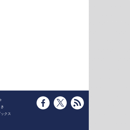
e
とき
ブックス