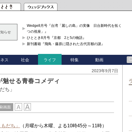
Wedge8月号『台湾「麗しの島」の実像 日台新時代を拓く「3
つの視座」』
お知らせ
ひととき8月号『京都 2と5の物語』
新刊書籍『飛鳥・藤原に隠された古代宮都の謎』
ジネス
社会
特集
動画
ライフ
2023年9月7日
が魅せる青春コメディ
もだち」
刷画面
ともだち」
（月曜から木曜、よる10時45分～11時）