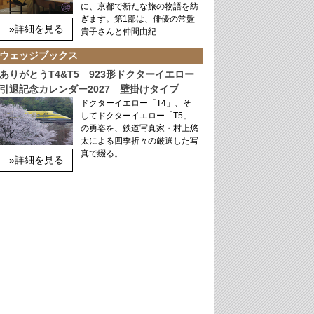
に、京都で新たな旅の物語を紡
ぎます。第1部は、俳優の常盤
»詳細を見る
貴子さんと仲間由紀…
ウェッジブックス
ありがとうT4&T5 923形ドクターイエロー
引退記念カレンダー2027 壁掛けタイプ
ドクターイエロー「T4」、そ
してドクターイエロー「T5」
の勇姿を、鉄道写真家・村上悠
太による四季折々の厳選した写
真で綴る。
»詳細を見る