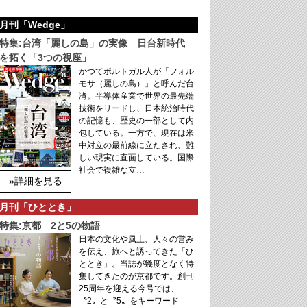
月刊「Wedge」
特集:台湾「麗しの島」の実像 日台新時代
を拓く「3つの視座」
かつてポルトガル人が「フォル
モサ（麗しの島）」と呼んだ台
湾。半導体産業で世界の最先端
技術をリードし、日本統治時代
の記憶も、歴史の一部として内
包している。一方で、現在は米
中対立の最前線に立たされ、難
しい現実に直面している。国際
社会で複雑な立…
»詳細を見る
月刊「ひととき」
特集:京都 2と5の物語
日本の文化や風土、人々の営み
を伝え、旅へと誘ってきた「ひ
ととき」。当誌が幾度となく特
集してきたのが京都です。創刊
25周年を迎える今号では、
〝2〟と〝5〟をキーワード