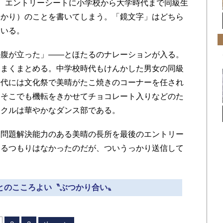
、エントリーシートに小学校から大学時代まで同級生
あかり）のことを書いてしまう。「鏡文字」はどちら
ている。
腹が立った」――とほたるのナレーションが入る。
うまくまとめる。中学校時代もけんかした男女の同級
時代には文化祭で美晴がたこ焼きのコーナーを任され
。そこでも機転をきかせてチョコレート入りなどのた
ークルは華やかなダンス部である。
問題解決能力のある美晴の長所を最後のエントリー
するつもりはなかったのだが、ついうっかり送信して
吾とのこころよい〝ぶつかり合い〟