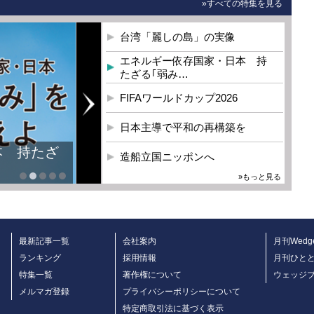
»すべての特集を見る
台湾「麗しの島」の実像
エネルギー依存国家・日本 持
たざる｢弱み…
FIFAワールドカップ2026
日本主導で平和の再構築を
本 持たざ
造船立国ニッポンへ
»もっと見る
最新記事一覧
会社案内
月刊Wedg
ランキング
採用情報
月刊ひと
特集一覧
著作権について
ウェッジ
メルマガ登録
プライバシーポリシーについて
特定商取引法に基づく表示