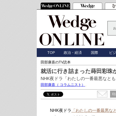
TOP
政治・経済
国際
ビ
田部康喜のTV読本
就活に行き詰まった蒔田彩珠
NHK夜ドラ「わたしの一番最悪なと
田部康喜
（ コラムニスト）
印
NHK夜ドラ
「わたしの一番最悪な