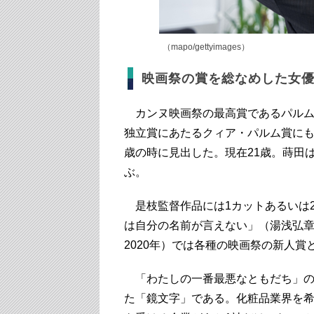
（mapo/gettyimages）
映画祭の賞を総なめした女
カンヌ映画祭の最高賞であるパルムド
独立賞にあたるクィア・パルム賞にも
歳の時に見出した。現在21歳。蒔田
ぶ。
是枝監督作品には1カットあるいは
は自分の名前が言えない」（湯浅弘章
2020年）では各種の映画祭の新人賞
「わたしの一番最悪なともだち」の
た「鏡文字」である。化粧品業界を