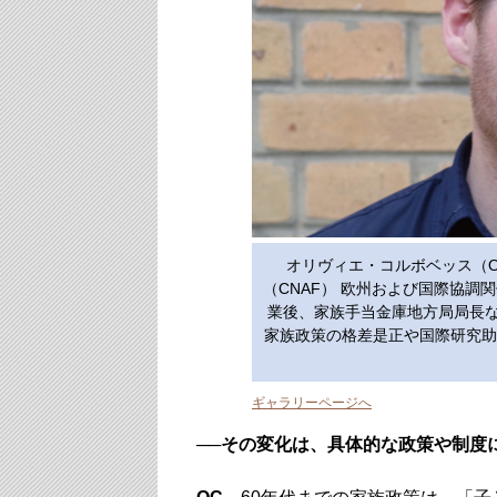
オリヴィエ・コルボベッス（Oliv
（CNAF） 欧州および国際協調関
業後、家族手当金庫地方局局長な
家族政策の格差是正や国際研究助
ギャラリーページへ
──その変化は、具体的な政策や制度