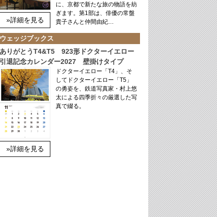
に、京都で新たな旅の物語を紡
ぎます。第1部は、俳優の常盤
»詳細を見る
貴子さんと仲間由紀…
ウェッジブックス
ありがとうT4&T5 923形ドクターイエロー
引退記念カレンダー2027 壁掛けタイプ
ドクターイエロー「T4」、そ
してドクターイエロー「T5」
の勇姿を、鉄道写真家・村上悠
太による四季折々の厳選した写
真で綴る。
»詳細を見る