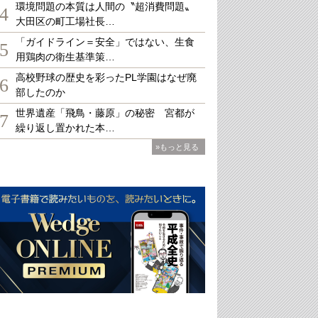
環境問題の本質は人間の〝超消費問題〟
4
大田区の町工場社長…
「ガイドライン＝安全」ではない、生食
5
用鶏肉の衛生基準策…
高校野球の歴史を彩ったPL学園はなぜ廃
6
部したのか
世界遺産「飛鳥・藤原」の秘密 宮都が
7
繰り返し置かれた本…
»もっと見る