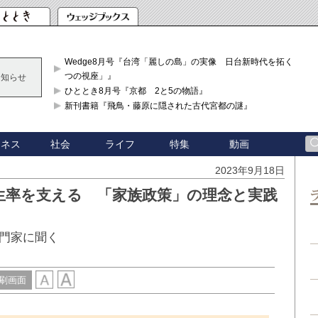
Wedge8月号『台湾「麗しの島」の実像 日台新時代を拓く「3
つの視座」』
お知らせ
ひととき8月号『京都 2と5の物語』
新刊書籍『飛鳥・藤原に隠された古代宮都の謎』
ジネス
社会
ライフ
特集
動画
2023年9月18日
生率を支える 「家族政策」の理念と実践
門家に聞く
刷画面