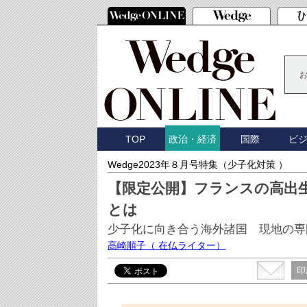
TOP
国際
ビ
政治・経済
Wedge2023年８月号特集（少子化対策 ）
【限定公開】フランスの高出
とは
少子化に向き合う海外諸国 現地の専
高崎順子
（ 在仏ライター）
印