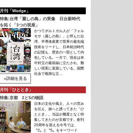
月刊「Wedge」
特集:台湾「麗しの島」の実像 日台新時代
を拓く「3つの視座」
かつてポルトガル人が「フォル
モサ（麗しの島）」と呼んだ台
湾。半導体産業で世界の最先端
技術をリードし、日本統治時代
の記憶も、歴史の一部として内
包している。一方で、現在は米
中対立の最前線に立たされ、難
しい現実に直面している。国際
社会で複雑な立…
»詳細を見る
月刊「ひととき」
特集:京都 2と5の物語
日本の文化や風土、人々の営み
を伝え、旅へと誘ってきた「ひ
ととき」。当誌が幾度となく特
集してきたのが京都です。創刊
25周年を迎える今号では、
〝2〟と〝5〟をキーワード