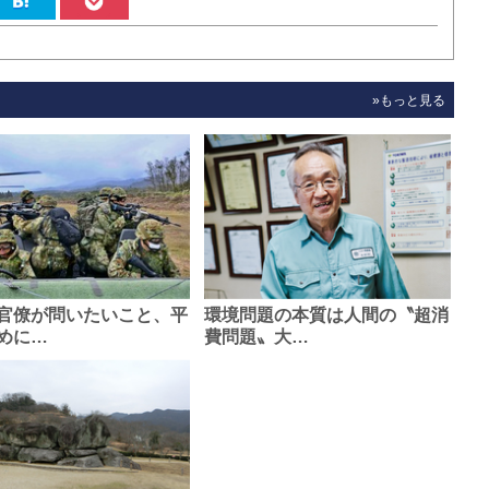
»もっと見る
官僚が問いたいこと、平
環境問題の本質は人間の〝超消
めに…
費問題〟大…