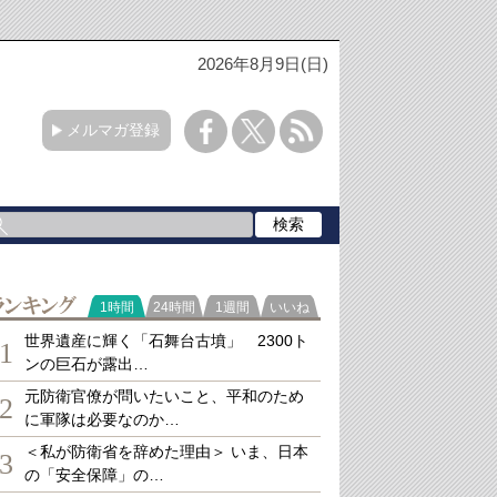
2026年8月9日(日)
メルマガ登録
ランキング
1時間
24時間
1週間
いいね
世界遺産に輝く「石舞台古墳」 2300ト
1
ンの巨石が露出…
元防衛官僚が問いたいこと、平和のため
2
に軍隊は必要なのか…
＜私が防衛省を辞めた理由＞ いま、日本
3
の「安全保障」の…