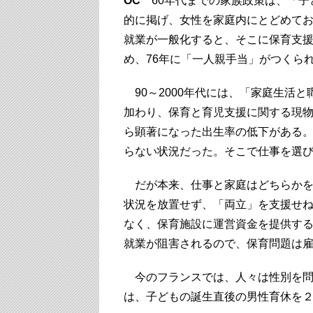
OC
60年代までの家族政策は、「子
的に掲げ、女性を家庭内にとどめてお
就業が一般化すると、そこに保育支
め、76年に「一人親手当」がつくら
90～2000年代には、「家庭生活
加わり、保育と育児支援に関する現物
ら顕著になった出生率の低下がある
らない状況だった。そこで仕事を選
だが本来、仕事と家庭はどちらかを
状況を放置せず、「両立」を支援せ
なく、保育施設に運営資金を提供す
就業が阻害されるので、保育問題は
今のフランスでは、人々は性別を問わ
は、子どもの誕生直後の男性育休を