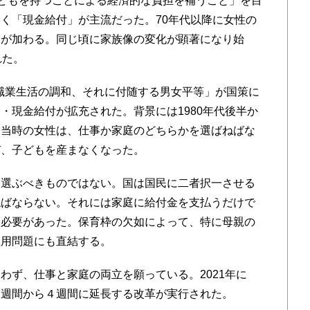
どもを持つことによる経済的な負担を補うこと」を目
く「現金給付」が主流だった。70年代以降に女性の
援が加わる。同じ頃に家族像の変化が顕著になり始
れた。
と職業生活の調和、それに付随する男女平等」が国策に
・現金給付が拡充された。背景には1980年代後半か
。当時の女性は、仕事か家庭のどちらかを選ばねばな
び、子どもを産まなくなった。
選ぶべきものではない。国は国民に二者択一させる
ねばならない。それには家庭に給付金を支払うだけで
る必要があった。保育枠の欠如によって、特に母親の
雇用問題にも直結する。
ず、仕事と家庭の両立を願っている。2021年に
２週間から４週間に延長する改革が実行された。