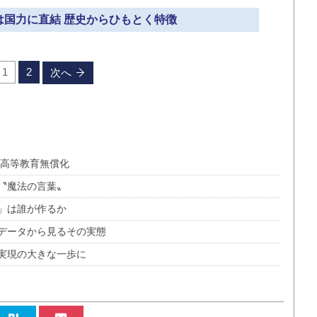
題は国力に直結 歴史からひもとく特徴
1
2
次へ
る高等教育無償化
〝魔法の言葉〟
」は誰が作るか
データから見るその実態
実現の大きな一歩に