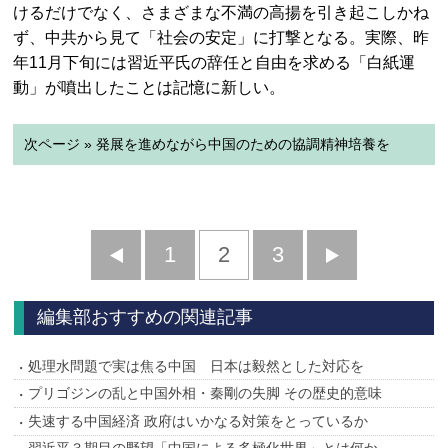
けるだけでなく、さまざまな不満の高揚を引き起こしかね
ず、中共から見て「社会の安定」に打撃となる。実際、昨
年11月下旬には習近平氏の辞任と自由を求める「白紙運
動」が噴出したことは記憶に新しい。
次ページ » 発展を進めながら中国のための協調精神培養を
前
1
2
3
次
へ
へ
編集部おすすめの関連記事
処理水問題で実は焦る中国 日本は毅然とした対応を
プリゴジンの乱と中国外相・秦剛の失脚 その歴史的意味
失速する中国経済 政府はいかなる対策をとっているか