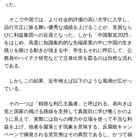
った。
そこで中国では、より社会的評価の高い大学に入学し、
品行方正に振る舞い優秀な成績を上げることが、党員なら
びに利益集団への近道となった。しかも「中国製造2025」
をはじめ、高度に知識集約的な先端産業の中に中国の生き
残りを賭ける動きが強まる中、学生もそれに呼応して、公
務員やハイテク研究などで立身出世を図るのは自然な流れ
である。
しかしこの結果、近年例えば以下のような風潮が広がっ
ている。
その一つは「精致な利己主義者」と呼ばれる。表向きは
党と国家の掲げる路線を支持して真面目に学び働くかのよ
うに見えて、実際には自らの権力や立場を使って不当な利
益を上げ、他者を蹴落とす現象を意味する。反腐敗キャン
ペーンで摘発される党官僚はその典型であるし、かつて福