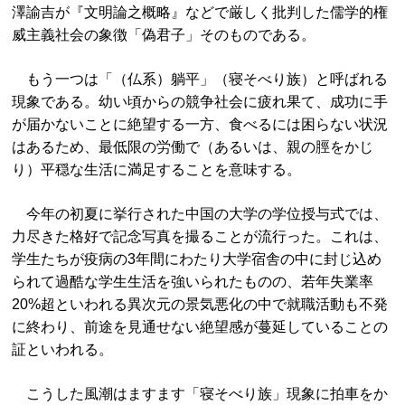
澤諭吉が『文明論之概略』などで厳しく批判した儒学的権
威主義社会の象徴「偽君子」そのものである。
もう一つは「（仏系）躺平」（寝そべり族）と呼ばれる
現象である。幼い頃からの競争社会に疲れ果て、成功に手
が届かないことに絶望する一方、食べるには困らない状況
はあるため、最低限の労働で（あるいは、親の脛をかじ
り）平穏な生活に満足することを意味する。
今年の初夏に挙行された中国の大学の学位授与式では、
力尽きた格好で記念写真を撮ることが流行った。これは、
学生たちが疫病の3年間にわたり大学宿舎の中に封じ込め
られて過酷な学生生活を強いられたものの、若年失業率
20%超といわれる異次元の景気悪化の中で就職活動も不発
に終わり、前途を見通せない絶望感が蔓延していることの
証といわれる。
こうした風潮はますます「寝そべり族」現象に拍車をか