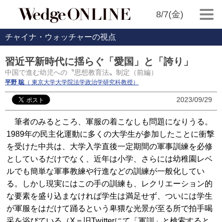
8/7(金)
チャイナ・ウォッチャーの視点
習近平新時代に揺らぐ「愛国」と「誇り」
中国で進む幼児への〝思想教育法〟制定（前編）
平野 聡
（ 東京大学大学院法学政治学研究科教授）
2023/09/29
筆者のみるところ、軍服の着こなしも問題になりうる。
1989年の民主化運動に多くの大学生が参加したことに衝撃
を受けた中共は、大学入学直後一定期間の軍事訓練を必修
としているだけでなく、近年は小学、さらには幼稚園レベ
ルでも簡単な軍事教練や行進などの訓練が一般化してい
る。しかし現実にはこの手の訓練も、レクリエーション的
な要素を盛り込まなければ学生は満足せず、ついには学生
が軍服をはだけて踊るという卑猥な光景が至る所で拍手喝
采を浴びている（X＝旧Twitterにて「軍訓」と検索すると