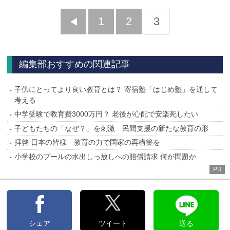
前
1
2
3
へ
編集部おすすめの関連記事
子供にとってより良い教育とは？ 寄宿塾「はじめ塾」を通して
考える
中学受験で教育費3000万円？ 老後が心配で安楽死したい
子どもたちの「なぜ？」を刺激 民間支援の新たな教育の形
拝啓 日本の皆様 教育の力で国家の再構築を
小学校のプールの水出しっ放しへの賠償請求 何が問題か
PR
シェア
ツイート
送る