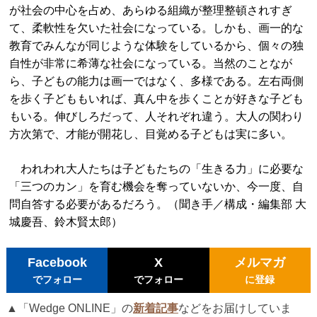
が社会の中心を占め、あらゆる組織が整理整頓されすぎ
て、柔軟性を欠いた社会になっている。しかも、画一的な
教育でみんなが同じような体験をしているから、個々の独
自性が非常に希薄な社会になっている。当然のことなが
ら、子どもの能力は画一ではなく、多様である。左右両側
を歩く子どももいれば、真ん中を歩くことが好きな子ども
もいる。伸びしろだって、人それぞれ違う。大人の関わり
方次第で、才能が開花し、目覚める子どもは実に多い。
われわれ大人たちは子どもたちの「生きる力」に必要な
「三つのカン」を育む機会を奪っていないか、今一度、自
問自答する必要があるだろう。（聞き手／構成・編集部 大
城慶吾、鈴木賢太郎）
Facebook
X
メルマガ
でフォロー
でフォロー
に登録
▲「Wedge ONLINE」の
新着記事
などをお届けしていま