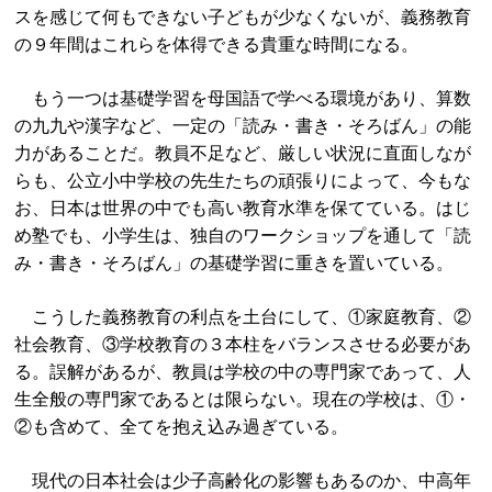
スを感じて何もできない子どもが少なくないが、義務教育
の９年間はこれらを体得できる貴重な時間になる。
もう一つは基礎学習を母国語で学べる環境があり、算数
の九九や漢字など、一定の「読み・書き・そろばん」の能
力があることだ。教員不足など、厳しい状況に直面しなが
らも、公立小中学校の先生たちの頑張りによって、今もな
お、日本は世界の中でも高い教育水準を保てている。はじ
め塾でも、小学生は、独自のワークショップを通して「読
み・書き・そろばん」の基礎学習に重きを置いている。
こうした義務教育の利点を土台にして、①家庭教育、②
社会教育、③学校教育の３本柱をバランスさせる必要があ
る。誤解があるが、教員は学校の中の専門家であって、人
生全般の専門家であるとは限らない。現在の学校は、①・
②も含めて、全てを抱え込み過ぎている。
現代の日本社会は少子高齢化の影響もあるのか、中高年