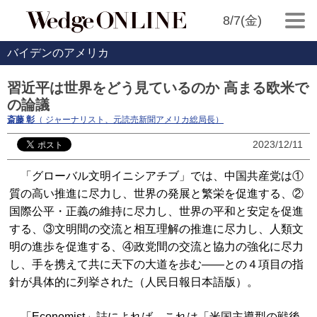
8/7(金)
バイデンのアメリカ
習近平は世界をどう見ているのか 高まる欧米で
の論議
斎藤 彰
（ ジャーナリスト、元読売新聞アメリカ総局長）
2023/12/11
「グローバル文明イニシアチブ」では、中国共産党は①
質の高い推進に尽力し、世界の発展と繁栄を促進する、②
国際公平・正義の維持に尽力し、世界の平和と安定を促進
する、③文明間の交流と相互理解の推進に尽力し、人類文
明の進歩を促進する、④政党間の交流と協力の強化に尽力
し、手を携えて共に天下の大道を歩む――との４項目の指
針が具体的に列挙された（人民日報日本語版）。
「Economist」誌によれば、これは「米国主導型の戦後