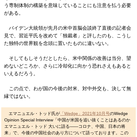
う専制体制の構築を意味していることにも注意を払う必要
がある。
バイデン大統領が先月の米中首脳会談終了直後の記者会
見で、習近平氏を改めて「独裁者」と評したのも、こうし
た独特の世界観を念頭に置いたものに違いない。
そしてもしそうだとしたら、米中関係の改善は当分、望
めないどころか、さらに冷却化に向かう恐れさえもあると
いえるだろう。
この点で、わが国の今後の対米、対中外交も、決して無
縁ではない。
エマニュエル・トッド氏が
「Wedge」2021年10月号
のWedge
Opinion Special Interview「中国が米国を追い抜くことはあるのか
エマニュエル・トッド 大いに語る――コロナ、中国、日本の将
来」で、今後の中国社会のあり方について語っております。この