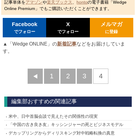
記事単体を
アマゾン
や
楽天ブックス
、
honto
の電子書籍「Wedge
Online Premium」でもご購読いただくことができます。
Facebook
X
メルマガ
でフォロー
でフォロー
に登録
▲「Wedge ONLINE」の
新着記事
などをお届けしていま
す。
前
1
2
3
4
へ
編集部おすすめの関連記事
米中、日中首脳会談で見えたその関係性の現実
「中国の古き良き友」キッシンジャーの死とビジネスモデル
デカップリングからディリスキング対中戦略転換の真意