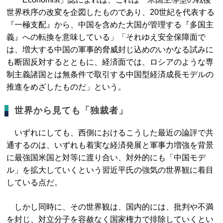
世界秩序の改変を企図したものであり、20世紀を代表する
『一極支配』から、中国を含めた大国が管理する『多国主
義』への転換を意味している」「それゆえ安全保障面で
は、増大する中国の軍事的脅威封じ込めのいかなる試みに
も断固反対するとともに、経済面では、ロシアのような専
制主義諸国とは無条件で取引する中国型経済成長モデルの
推進をめざしたものだ」という。
世界から見ても「独裁者」
いずれにしても、西側におけるこうした最近の論評で共
通するのは、いずれも着実な経済発展と軍事力増強を背景
に最強国米国と対等に渡り合い、対外的にも「中国モデ
ル」を拡大していくという習近平氏の強気の世界観に着目
している点だ。
しかし同時に、その世界観は、国内的には、批判や不満
を封じ、対立分子を容赦なく国家権力で排除していくとい