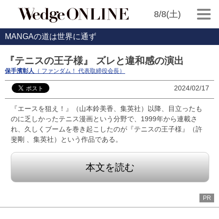
8/8(土)
MANGAの道は世界に通ず
『テニスの王子様』 ズレと違和感の演出
保手濱彰人
（ ファンダム！ 代表取締役会長）
2024/02/17
『エースを狙え！』（山本鈴美香、集英社）以降、目立ったも
のに乏しかったテニス漫画という分野で、1999年から連載さ
れ、久しくブームを巻き起こしたのが『テニスの王子様』（許
斐剛 、集英社）という作品である。
本文を読む
PR