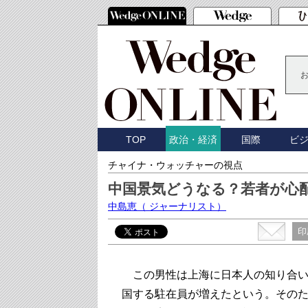
TOP
国際
ビ
政治・経済
チャイナ・ウォッチャーの視点
中国景気どうなる？若者が心
中島恵
（ ジャーナリスト）
印
この男性は上海に日本人の知り合い
国する駐在員が増えたという。その