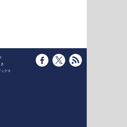
e
とき
ブックス