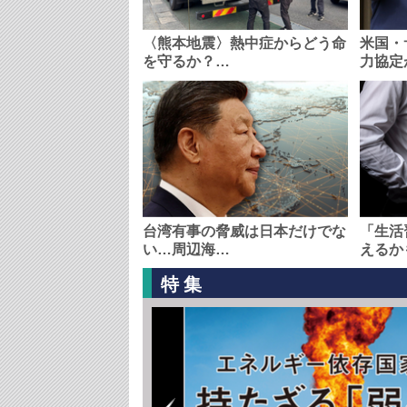
〈熊本地震〉熱中症からどう命
米国・
を守るか？…
力協定
台湾有事の脅威は日本だけでな
「生活
い…周辺海…
えるか
特集