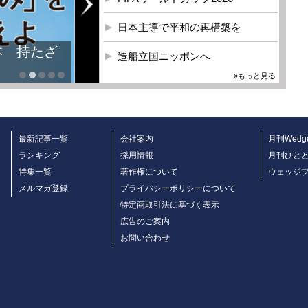
日本主導で平和の再構築を
本 持たざ
造船立国ニッポンへ
»もっと見る
最新記事一覧
会社案内
月刊Wedg
ランキング
採用情報
月刊ひと
特集一覧
著作権について
ウェッジ
メルマガ登録
プライバシーポリシーについて
特定商取引法に基づく表示
広告のご案内
お問い合わせ