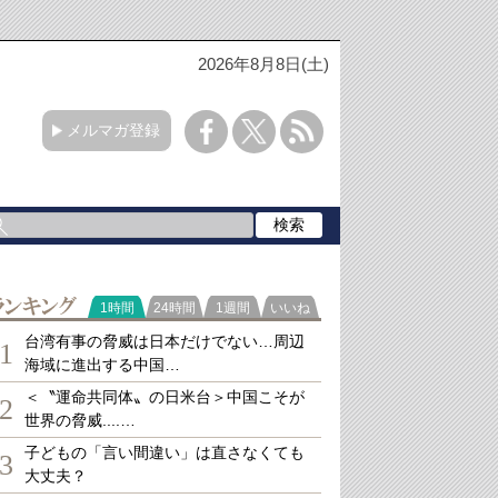
2026年8月8日(土)
メルマガ登録
ランキング
1時間
24時間
1週間
いいね
台湾有事の脅威は日本だけでない…周辺
1
海域に進出する中国…
＜〝運命共同体〟の日米台＞中国こそが
2
世界の脅威....…
子どもの「言い間違い」は直さなくても
3
大丈夫？