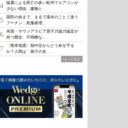
猛暑による死亡の多い欧州でエアコンが
4
少ない理由…建物と…
国民の命まで、まるで湯水のごとく使う
5
プーチン…死傷者増…
米国・サウジアラビア原子力協力協定が
6
持つ懸念…不明瞭な…
〈熊本地震〉熱中症からどう命を守る
7
か？人間は「発汗の名…
»もっと見る