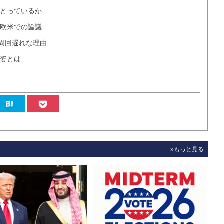
をとっているか
る欧米での論議
周回遅れな理由
の姿とは
»もっと見る