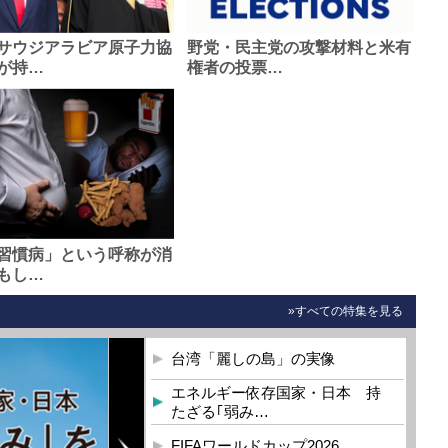
サウジアラビア原子力協
野党・民主党の攻撃材料と米有
が持…
権者の投票…
習慣病」という呼称が消
もし…
»すべての特集を見る
台湾「麗しの島」の実像
エネルギー依存国家・日本 持
たざる｢弱み…
FIFAワールドカップ2026