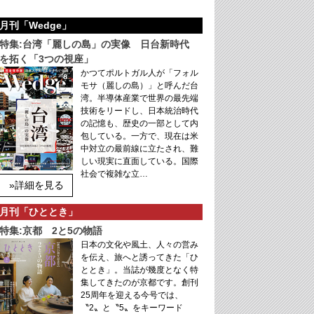
月刊「Wedge」
特集:台湾「麗しの島」の実像 日台新時代
を拓く「3つの視座」
かつてポルトガル人が「フォル
モサ（麗しの島）」と呼んだ台
湾。半導体産業で世界の最先端
技術をリードし、日本統治時代
の記憶も、歴史の一部として内
包している。一方で、現在は米
中対立の最前線に立たされ、難
しい現実に直面している。国際
社会で複雑な立…
»詳細を見る
月刊「ひととき」
特集:京都 2と5の物語
日本の文化や風土、人々の営み
を伝え、旅へと誘ってきた「ひ
ととき」。当誌が幾度となく特
集してきたのが京都です。創刊
25周年を迎える今号では、
〝2〟と〝5〟をキーワード