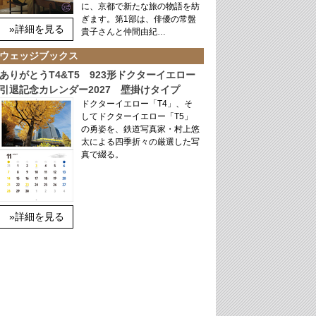
に、京都で新たな旅の物語を紡
ぎます。第1部は、俳優の常盤
»詳細を見る
貴子さんと仲間由紀…
ウェッジブックス
ありがとうT4&T5 923形ドクターイエロー
引退記念カレンダー2027 壁掛けタイプ
ドクターイエロー「T4」、そ
してドクターイエロー「T5」
の勇姿を、鉄道写真家・村上悠
太による四季折々の厳選した写
真で綴る。
»詳細を見る