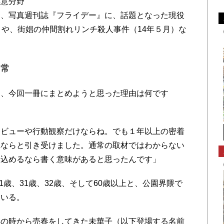
得意分野
は、写真週刊誌『フライデー』に、話題となった現役
）や、街娼の仲間割れリンチ殺人事件（14年５月）な
日常
を、今回一冊にまとめようと思った理由は何です
タビューや行動観察だけならね。でも１年以上の密着
れならと引き受けました。通常の取材ではわからない
み込めるなら書く意味があると思ったんです」
1歳、31歳、32歳、そして60歳以上と、公園界隈で
ている。
年の時から売春をしてきた未華子（以下登場する名前