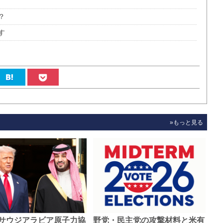
？
す
»もっと見る
サウジアラビア原子力協
野党・民主党の攻撃材料と米有