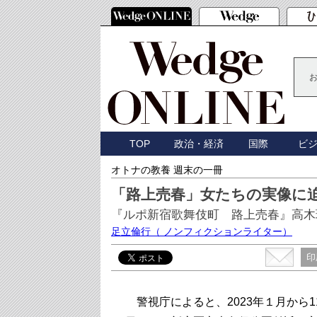
TOP
政治・経済
国際
ビ
オトナの教養 週末の一冊
「路上売春」女たちの実像に
『ルポ新宿歌舞伎町 路上売春』高木
足立倫行
（ ノンフィクションライター）
印
警視庁によると、2023年１月から11