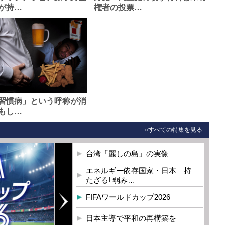
が持…
権者の投票…
習慣病」という呼称が消
もし…
»すべての特集を見る
台湾「麗しの島」の実像
エネルギー依存国家・日本 持
たざる｢弱み…
FIFAワールドカップ2026
日本主導で平和の再構築を