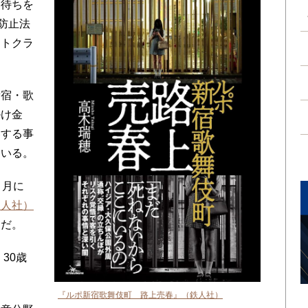
客待ちを
防止法
ストクラ
宿・歌
掛け金
春する事
ている。
７月に
鉄人社）
んだ。
30歳
『ルポ新宿歌舞伎町 路上売春』（鉄人社）