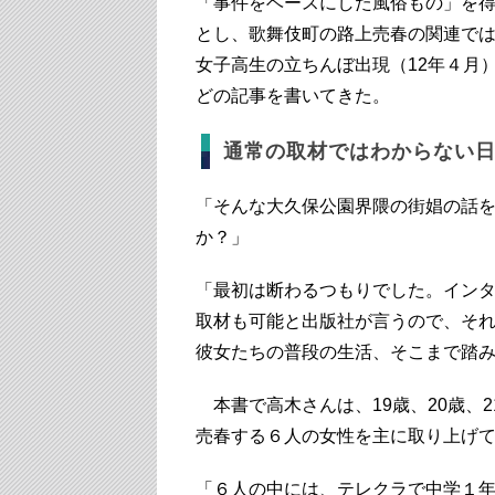
「事件をベースにした風俗もの」を
とし、歌舞伎町の路上売春の関連で
女子高生の立ちんぼ出現（12年４月
どの記事を書いてきた。
通常の取材ではわからない
「そんな大久保公園界隈の街娼の話
か？」
「最初は断わるつもりでした。イン
取材も可能と出版社が言うので、そ
彼女たちの普段の生活、そこまで踏
本書で高木さんは、19歳、20歳、2
売春する６人の女性を主に取り上げ
「６人の中には、テレクラで中学１