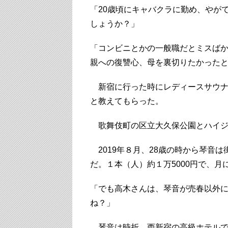
「20歳頃にキャバクラに勤め、やが
しょうか？」
「コンビニとかの一般職だとミスば
親への復讐心、母を裏切りたかった
新宿に行った時にレディースサウナ
と教えてもらった。
歌舞伎町の区立大久保公園とハイジ
2019年８月、28歳の時から琴音
だ。１本（人）約１万5000円で、月
「でも高木さんは、琴音が売春以外
ね？」
琴音は時折、西新宿の高級ホテルで