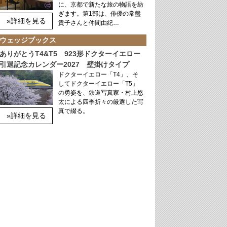
に、京都で新たな旅の物語を紡
ぎます。第1部は、俳優の常盤
»詳細を見る
貴子さんと仲間由紀…
ウェッジブックス
ありがとうT4&T5 923形ドクターイエロー
引退記念カレンダー2027 壁掛けタイプ
ドクターイエロー「T4」、そ
してドクターイエロー「T5」
の勇姿を、鉄道写真家・村上悠
太による四季折々の厳選した写
真で綴る。
»詳細を見る