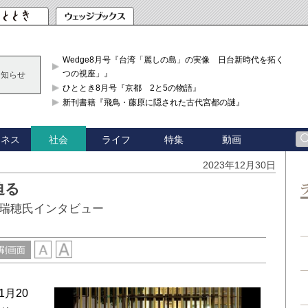
Wedge8月号『台湾「麗しの島」の実像 日台新時代を拓く「3
つの視座」』
お知らせ
ひととき8月号『京都 2と5の物語』
新刊書籍『飛鳥・藤原に隠された古代宮都の謎』
ジネス
ライフ
特集
動画
社会
2023年12月30日
迫る
瑞穂氏インタビュー
刷画面
月20