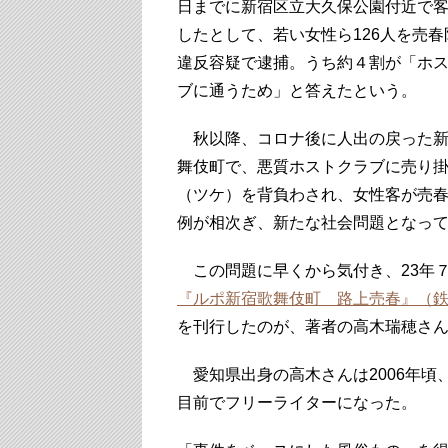
日までに新宿区立大久保公園付近で
したとして、若い女性ら126人を売春
違反容疑で逮捕。うち約４割が「ホ
ブに通うため」と答えたという。
秋以降、コロナ後に人出の戻った新
舞伎町で、悪質ホストクラブに売り
（ツケ）を背負わされ、女性客が売
例が相次ぎ、新たな社会問題となっ
この問題に早くから気付き、23年
『ルポ新宿歌舞伎町 路上売春』（
を刊行したのが、著者の高木瑞穂さ
愛知県出身の高木さんは2006年頃、
目前でフリーライターになった。