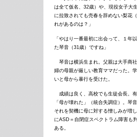
は全て仮名、32歳）や、現役女子大生
に拉致されても売春を辞めない梨花（
れがあるのは？」
「やはり一番最初に出会って、１年
た琴音（31歳）ですね」
琴音は横浜生まれ。父親は大手商社
婦の母親が厳しい教育ママだった。
いと母から暴行を受けた。
成績は良く、高校でも生徒会長。有
「母が壊れた」（統合失調症）。琴音
それを契機に母に対する憎しみが増
にASD＝自閉症スペクトラム障害も
ある。