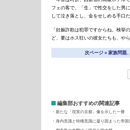
フェの客で、「生」で性交をした男
して泣き落とし、金をせしめる手口だ。
「妊娠詐欺は犯罪ですからね。検挙
ど、要はホス狂いの彼女たちも、や
次ページ » 家族問
編集部おすすめの関連記事
新たな「現実の京都」像を示した一冊
身内意識と特権意識に凝り固まった帝国