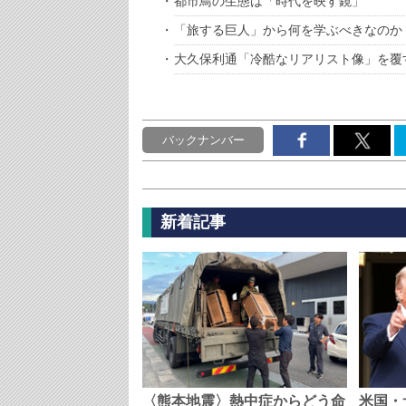
都市鳥の生態は「時代を映す鏡」
「旅する巨人」から何を学ぶべきなのか
大久保利通「冷酷なリアリスト像」を覆
バックナンバー
新着記事
〈熊本地震〉熱中症からどう命
米国・