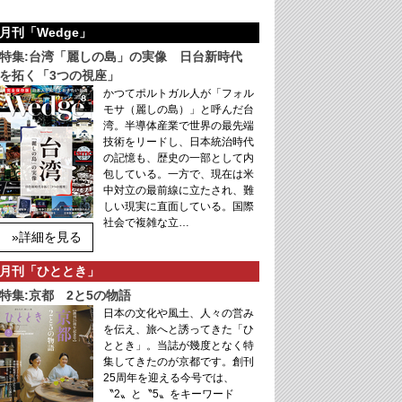
月刊「Wedge」
特集:台湾「麗しの島」の実像 日台新時代
を拓く「3つの視座」
かつてポルトガル人が「フォル
モサ（麗しの島）」と呼んだ台
湾。半導体産業で世界の最先端
技術をリードし、日本統治時代
の記憶も、歴史の一部として内
包している。一方で、現在は米
中対立の最前線に立たされ、難
しい現実に直面している。国際
社会で複雑な立…
»詳細を見る
月刊「ひととき」
特集:京都 2と5の物語
日本の文化や風土、人々の営み
を伝え、旅へと誘ってきた「ひ
ととき」。当誌が幾度となく特
集してきたのが京都です。創刊
25周年を迎える今号では、
〝2〟と〝5〟をキーワード