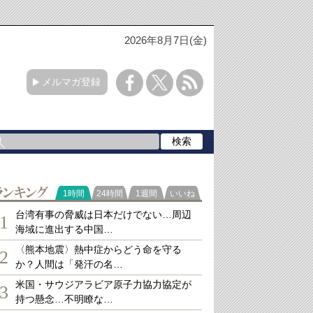
2026年8月7日(金)
メルマガ登録
ランキング
1時間
24時間
1週間
いいね
台湾有事の脅威は日本だけでない…周辺
1
海域に進出する中国…
〈熊本地震〉熱中症からどう命を守る
2
か？人間は「発汗の名…
米国・サウジアラビア原子力協力協定が
3
持つ懸念…不明瞭な…