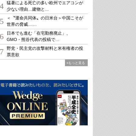
猛暑による死亡の多い欧州でエアコンが
4
少ない理由…建物と…
＜〝運命共同体〟の日米台＞中国こそが
5
世界の脅威....…
日本でも進む「在宅勤務廃止」、
6
GMO・熊谷代表の投稿で…
野党・民主党の攻撃材料と米有権者の投
7
票意欲
»もっと見る