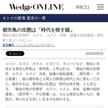
8/8(土)
オトナの教養 週末の一冊
都市鳥の生態は「時代を映す鏡」
都会の鳥の生態学 カラス、スズメ、水鳥、猛禽の栄枯盛衰』唐沢
孝一氏インタビュー
足立倫行
（ ノンフィクションライター）
2023/09/23
ツバメ、スズメ、カラス、ヒヨドリ、キジバトなど、都会に生
息する身近な野鳥は「都市鳥」と呼ばれる。『都会の鳥の生態
学 カラス、スズメ、水鳥、猛禽の栄枯盛衰』（唐沢孝一、中
公新書）。彼ら都市鳥と人間との関係は時代と共に変わってき
た。換言すれば、都市鳥の生態は「時代を映す鏡」とも言え
る。『都会の鳥の生態学 カラス、スズメ、水鳥、猛禽の栄枯
盛衰』（唐沢孝一、中公新書）は、そんな身近な鳥たちの、最
新の、知られざる逞しい生き方を紹介する。