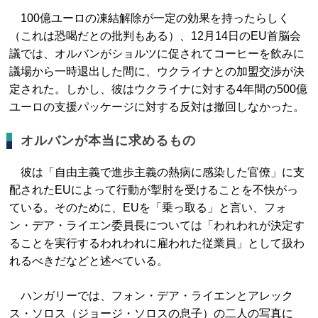
100億ユーロの凍結解除が一定の効果を持ったらしく
（これは恐喝だとの批判もある）、12月14日のEU首脳会
議では、オルバンがショルツに促されてコーヒーを飲みに
議場から一時退出した間に、ウクライナとの加盟交渉が決
定された。しかし、彼はウクライナに対する4年間の500億
ユーロの支援パッケージに対する反対は撤回しなかった。
オルバンが本当に求めるもの
彼は「自由主義で進歩主義の熱病に感染した官僚」に支
配されたEUによって行動が掣肘を受けることを不快がっ
ている。そのために、EUを「乗っ取る」と言い、フォ
ン・デア・ライエン委員長については「われわれが決定す
ることを実行するわれわれに雇われた従業員」として扱わ
れるべきだなどと述べている。
ハンガリーでは、フォン・デア・ライエンとアレック
ス・ソロス（ジョージ・ソロスの息子）の二人の写真に