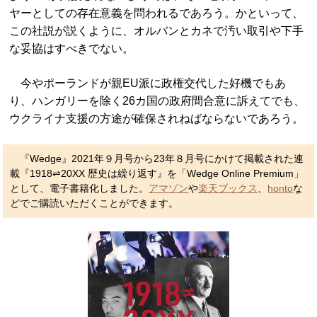
ヤーとしての存在意義を問われるであろう。かといって、
この社説が説くように、オルバンとカネで汚い取引や下手
な妥協はすべきでない。
今やポーランドが親EU派に政権交代した好機でもあ
り、ハンガリーを除く26カ国の政府間合意に訴えてでも、
ウクライナ支援の方途が確保されねばならないであろう。
『Wedge』2021年９月号から23年８月号にかけて掲載された連
載『1918⇌20XX 歴史は繰り返す』を「Wedge Online Premium」
として、電子書籍化しました。
アマゾン
や
楽天ブックス
、
honto
な
どでご購読いただくことができます。