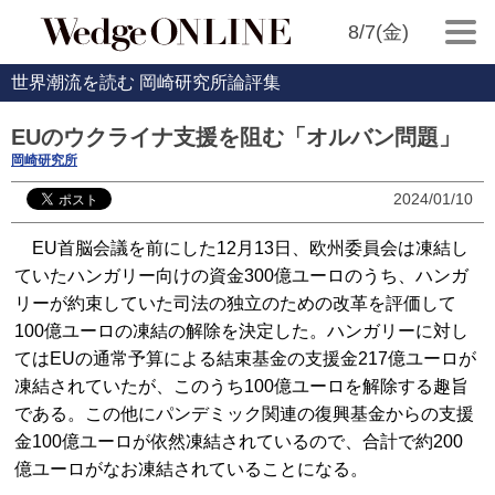
8/7(金)
世界潮流を読む 岡崎研究所論評集
EUのウクライナ支援を阻む「オルバン問題」
岡崎研究所
2024/01/10
EU首脳会議を前にした12月13日、欧州委員会は凍結し
ていたハンガリー向けの資金300億ユーロのうち、ハンガ
リーが約束していた司法の独立のための改革を評価して
100億ユーロの凍結の解除を決定した。ハンガリーに対し
てはEUの通常予算による結束基金の支援金217億ユーロが
凍結されていたが、このうち100億ユーロを解除する趣旨
である。この他にパンデミック関連の復興基金からの支援
金100億ユーロが依然凍結されているので、合計で約200
億ユーロがなお凍結されていることになる。