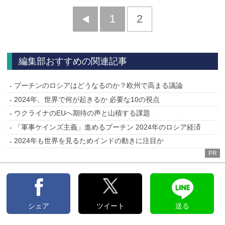
前
1
2
へ
編集部おすすめの関連記事
プーチンのロシアはどうなるのか？欧州で高まる議論
2024年、世界で何が起きるか 必要な10の視点
ウクライナのEUへ期待の声と山積する課題
「軍事ケインズ主義」進めるプーチン 2024年のロシア経済
2024年も世界を見るためインドの動きに注目か
PR
シェア
ツイート
送る