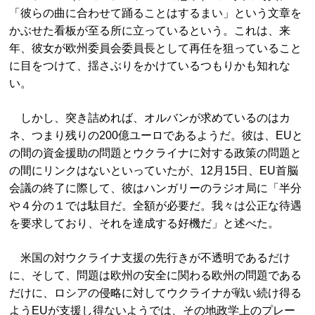
「彼らの曲に合わせて踊ることはするまい」という文章を
かぶせた看板が至る所に立っているという。これは、来
年、彼女が欧州委員会委員長として再任を狙っていること
に目をつけて、揺さぶりをかけているつもりかも知れな
い。
しかし、突き詰めれば、オルバンが求めているのはカ
ネ、つまり残りの200億ユーロであるようだ。彼は、EUと
の間の資金援助の問題とウクライナに対する政策の問題と
の間にリンクはないといっていたが、12月15日、EU首脳
会議の終了に際して、彼はハンガリーのラジオ局に「半分
や４分の１では駄目だ。全額が必要だ。我々は公正な待遇
を要求しており、それを達成する好機だ」と述べた。
米国の対ウクライナ支援の先行きが不透明であるだけ
に、そして、問題は欧州の安全に関わる欧州の問題である
だけに、ロシアの侵略に対してウクライナが戦い続け得る
ようEUが支援し得ないようでは、その地政学上のプレー