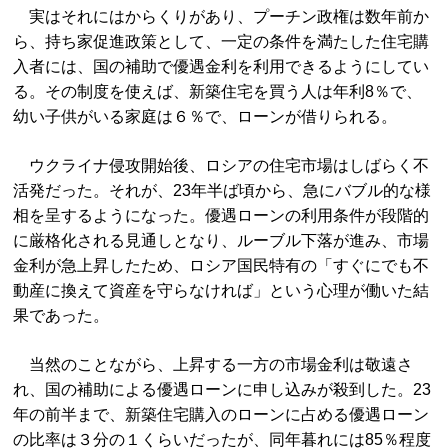
実はそれにはからくりがあり、プーチン政権は数年前か
ら、持ち家促進政策として、一定の条件を満たした住宅購
入者には、国の補助で優遇金利を利用できるようにしてい
る。その制度を使えば、新築住宅を買う人は年利8％で、
幼い子供がいる家庭は６％で、ローンが借りられる。
ウクライナ侵攻開始後、ロシアの住宅市場はしばらく不
活発だった。それが、23年半ば頃から、急にバブル的な様
相を呈するようになった。優遇ローンの利用条件が段階的
に厳格化される見通しとなり、ルーブル下落が進み、市場
金利が急上昇したため、ロシア国民特有の「すぐにでも不
動産に換えて資産を守らなければ」という心理が働いた結
果であった。
当然のことながら、上昇する一方の市場金利は敬遠さ
れ、国の補助による優遇ローンに申し込みが殺到した。23
年の前半まで、新築住宅購入のローンに占める優遇ローン
の比率は３分の１くらいだったが、同年暮れには85％程度