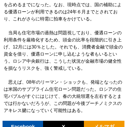
を占めるまでになった。なお、現時点では、国の補助によ
る優遇ローンが利用できるのは24年６月までとされてお
り、これがさらに特需に拍車をかけている。
当局も住宅市場の過熱は問題視しており、優遇ローンの
利用条件を厳格化するため、頭金の比率を段階的に引き上
げ、12月には30％とした。それでも、消費者金融で頭金の
資金を借り、優遇ローンに申し込むような者もいるとい
う。ロシア中央銀行は、こうした状況が金融市場の健全性
を損なうリスクを、強く警戒している。
思えば、08年のリーマン・ショックも、発端となったの
は米国のサブプライム住宅ローン問題だった。ロシアの住
宅バブルがすぐにはじけて、春の大統領選を左右するとま
では行かないだろうが、この問題が今後プーチノミクスの
アキレス腱になっていく可能性はある。
Facebook
X
メルマガ