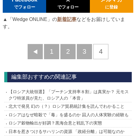
でフォロー
でフォロー
に登録
▲「Wedge ONLINE」の
新着記事
などをお届けしていま
す。
前
1
2
3
4
へ
編集部おすすめの関連記事
【ロシア大統領選】「プーチン支持率８割」は真実か？ 元モス
クワ特派員が見た、ロシア人の「本音」
北大で発見 幻の（？）ロシア貿易統計集を読んでわかること
ロシアはなぜ暗殺で「毒」を盛るのか 囚人の人体実験の経験も
ロシア穀物輸出が好調？黒海合意と戦乱下の実態
日本を惹きつけるサハリンの資源 「政経分離」は可能なのか