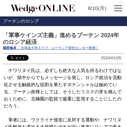
8/10(月)
プーチンのロシア
「軍事ケインズ主義」進めるプーチン 2024年
のロシア経済
服部倫卓
（ 北海道大学スラブ・ユーラシア研究センター教授）
2024/01/05
ナワリヌイ氏は、必ずしも絶大な人気を誇るわけではな
いが、獄中からでもメッセージを発し、ロシア政治を流動
化させる触媒的な役割を果たすポテンシャルは秘めてい
る。プーチン政権としては、そうしたリスクの芽を摘んで
おくために、北極圏の監獄で厳重に監視することにしたの
だろう。
筆者には、ウクライナ侵攻に反対する運動や、ナワリヌ
イ氏解放を求める大規模なデモが近い将来にロシアで巻き