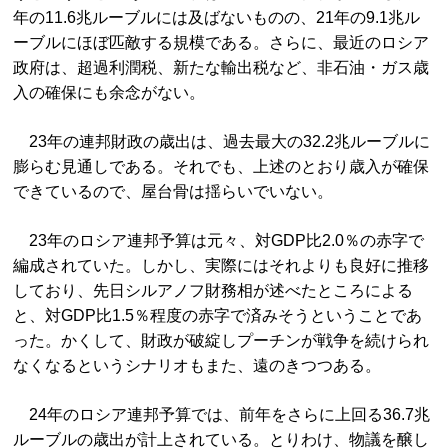
年の11.6兆ルーブルには及ばないものの、21年の9.1兆ル
ーブルにほぼ匹敵する規模である。さらに、最近のロシア
政府は、超過利潤税、新たな輸出税など、非石油・ガス歳
入の確保にも余念がない。
23年の連邦財政の歳出は、過去最大の32.2兆ルーブルに
膨らむ見通しである。それでも、上述のとおり歳入が確保
できているので、屋台骨は揺らいでいない。
23年のロシア連邦予算は元々、対GDP比2.0％の赤字で
編成されていた。しかし、実際にはそれよりも良好に推移
しており、先日シルアノフ財務相が述べたところによる
と、対GDP比1.5％程度の赤字で済みそうということであ
った。かくして、財政が破綻しプーチンが戦争を続けられ
なくなるというシナリオもまた、遠のきつつある。
24年のロシア連邦予算では、前年をさらに上回る36.7兆
ルーブルの歳出が計上されている。とりわけ、物議を醸し