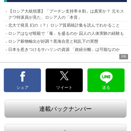
【ロシア大統領選】「プーチン支持率８割」は真実か？ 元モス
クワ特派員が見た、ロシア人の「本音」
北大で発見 幻の（？）ロシア貿易統計集を読んでわかること
ロシアはなぜ暗殺で「毒」を盛るのか 囚人の人体実験の経験も
ロシア穀物輸出が好調？黒海合意と戦乱下の実態
日本を惹きつけるサハリンの資源 「政経分離」は可能なのか
PR
シェア
ツイート
送る
連載バックナンバー