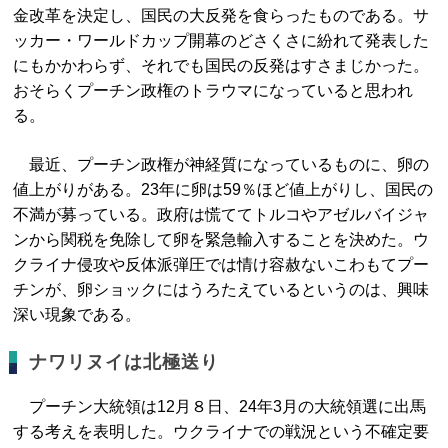
金改革を決定し、国民の大反発を食らったものである。サ
ッカー・ワールドカップ開幕のどさくさに紛れて発表した
にもかかわらず、それでも国民の反発はすさまじかった。
おそらくプーチン政権のトラウマになっていると思われ
る。
最近、プーチン政権が神経質になっているものに、卵の
値上がりがある。23年に卵は59％ほど値上がりし、国民の
不満が募っている。政府は慌ててトルコやアゼルバイジャ
ンから関税を免除して卵を緊急輸入することを決めた。ウ
クライナ侵攻や反体派弾圧では情け容赦ないこわもてプー
チンが、卵ショックにはうろたえているというのは、興味
深い現象である。
ナワリヌイは北極送り
プーチン大統領は12月８日、24年3月の大統領選に出馬
する考えを表明した。ウクライナでの戦況という不確定要