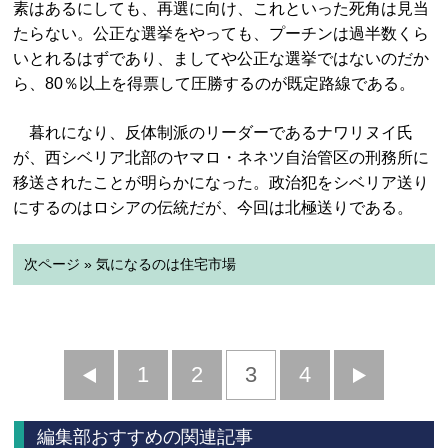
素はあるにしても、再選に向け、これといった死角は見当
たらない。公正な選挙をやっても、プーチンは過半数くら
いとれるはずであり、ましてや公正な選挙ではないのだか
ら、80％以上を得票して圧勝するのが既定路線である。
暮れになり、反体制派のリーダーであるナワリヌイ氏
が、西シベリア北部のヤマロ・ネネツ自治管区の刑務所に
移送されたことが明らかになった。政治犯をシベリア送り
にするのはロシアの伝統だが、今回は北極送りである。
次ページ » 気になるのは住宅市場
前
1
2
3
4
次
へ
へ
編集部おすすめの関連記事