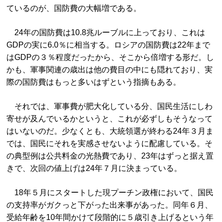
ているのが、国防費の大幅増である。
24年の国防費は10.8兆ルーブルに上っており、これは
GDPの実に6.0％に相当する。ロシアの国防費は22年まで
はGDPの３％程度だったから、そこから倍増する形だ。し
かも、軍事関連の歳出は他の費目の中にも隠れており、実
際の国防費はもっと多いはずという指摘もある。
それでは、軍事費が肥大化している分、国民生活にしわ
寄せが及んでいるかというと、これが必ずしもそうなって
はいないのだ。少なくとも、大統領選が終わる24年３月ま
では、国民にそれを実感させないように配慮している。そ
の典型例は公共料金の光熱費であり、23年はずっと据え置
きで、次回の値上げは24年７月に決まっている。
18年５月にスタートした現プーチン政権において、国民
の支持率がガクっと下がった出来事があった。同年６月、
受給年齢を10年間かけて段階的に５歳引き上げるという年