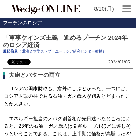
8/10(月)
プーチンのロシア
「軍事ケインズ主義」進めるプーチン 2024年
のロシア経済
服部倫卓
（ 北海道大学スラブ・ユーラシア研究センター教授）
2024/01/05
大砲とバターの両立
ロシアの国家財政も、意外にしぶとかった。一つには、
ロシア財政の柱である石油・ガス歳入が踏みとどまったこ
とが大きい。
エネルギー担当のノバク副首相が先日述べたところによ
ると、23年の石油・ガス歳入は９兆ルーブルほどに達しそ
うということである。これは、上半期に価格が高騰した22