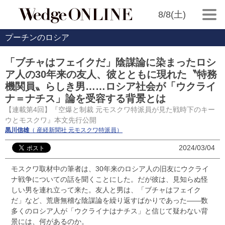
8/8(土)
プーチンのロシア
「ブチャはフェイクだ」陰謀論に染まったロシ
ア人の30年来の友人、彼とともに現れた〝特務
機関員〟らしき男……ロシア社会が「ウクライ
ナ＝ナチス」論を受容する背景とは
【連載第4回】『空爆と制裁 元モスクワ特派員が見た戦時下のキー
ウとモスクワ』本文先行公開
黒川信雄
（ 産経新聞社 元モスクワ特派員）
2024/03/04
モスクワ取材中の筆者は、30年来のロシア人の旧友にウクライ
ナ戦争についての話を聞くことにした。だが彼は、見知らぬ怪
しい男を連れ立って来た。友人と男は、「ブチャはフェイク
だ」など、荒唐無稽な陰謀論を繰り返すばかりであった――数
多くのロシア人が「ウクライナはナチス」と信じて疑わない背
景には、何があるのか。