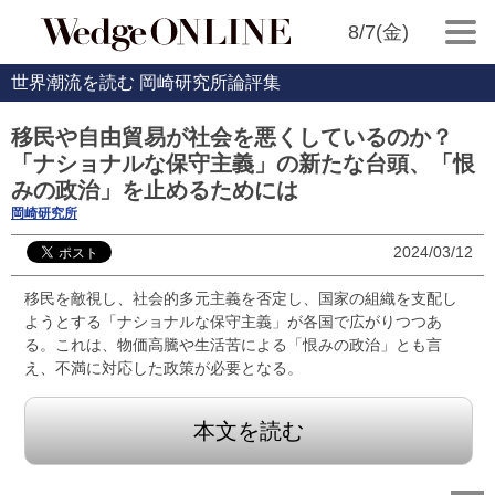
8/7(金)
世界潮流を読む 岡崎研究所論評集
移民や自由貿易が社会を悪くしているのか？
「ナショナルな保守主義」の新たな台頭、「恨
みの政治」を止めるためには
岡崎研究所
2024/03/12
移民を敵視し、社会的多元主義を否定し、国家の組織を支配し
ようとする「ナショナルな保守主義」が各国で広がりつつあ
る。これは、物価高騰や生活苦による「恨みの政治」とも言
え、不満に対応した政策が必要となる。
本文を読む