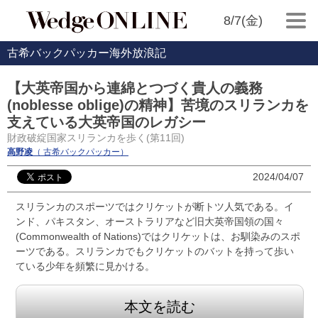
8/7(金)
古希バックパッカー海外放浪記
【大英帝国から連綿とつづく貴人の義務
(noblesse oblige)の精神】苦境のスリランカを
支えている大英帝国のレガシー
財政破綻国家スリランカを歩く(第11回)
高野凌
（ 古希バックパッカー）
2024/04/07
スリランカのスポーツではクリケットが断トツ人気である。イ
ンド、パキスタン、オーストラリアなど旧大英帝国領の国々
(Commonwealth of Nations)ではクリケットは、お馴染みのスポ
ーツである。スリランカでもクリケットのバットを持って歩い
ている少年を頻繁に見かける。
本文を読む