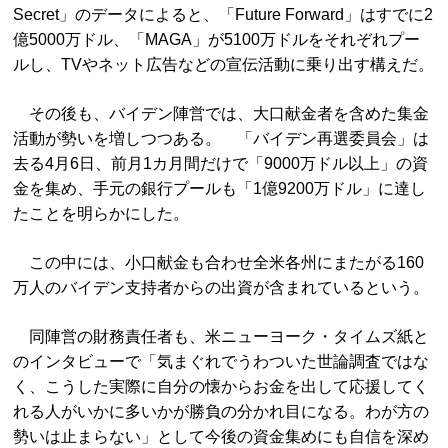
Secret」のデータによると、「Future Forward」はすでに2
億5000万ドル、「MAGA」が5100万ドルをそれぞれプー
ルし、TVやネット広告などの宣伝活動に乗り出す構えだ。
その後も、バイデン陣営では、大口献金者を含めた集金
活動が勢いを増しつつある。 「バイデン再選委員会」は
去る4月6日、前月1カ月間だけで「9000万ドル以上」の資
金を集め、手元の銀行プールも「1億9200万ドル」に達し
たことを明らかにした。
この中には、小口献金も合わせ全米各州にまたがる160
万人のバイデン支持者からの出資が含まれているという。
同陣営の財務責任者も、米ニューヨーク・タイムズ紙と
のインタビューで「気まぐれでうわついた世論調査ではな
く、こうした実際に自分の懐からお金を出して応援してく
れる人がいかに多いかが勝負の分かれ目になる。わが方の
勢いは止まらない」として今後の資金集めにも自信を深め