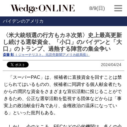
8/9(日)
バイデンのアメリカ
〈米大統領選の行方もカネ次第〉史上最高更新
し続ける選挙資金、「小口」のバイデンと「大
口」のトランプ、過熱する陣営の集金争い
斎藤 彰
（ ジャーナリスト、元読売新聞アメリカ総局長）
2024/04/24
「スーパーPAC」は、候補者に直接資金を回すことは禁
じられてはいるものの、候補者に同調する個人献金者たち
からの潤沢な資金をさまざまな宣伝活動に投じることがで
きるため、公正な選挙活動を監視する団体などからは「事
実上の政治献金行為であり、金権政治の温床になってい
る」といった批判もある。
しかし、今のところ、FECなどの公的機関は、多くの企