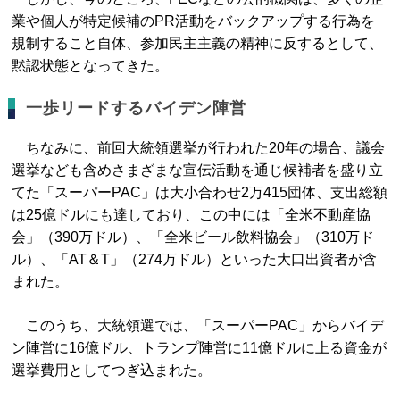
業や個人が特定候補のPR活動をバックアップする行為を
規制すること自体、参加民主主義の精神に反するとして、
黙認状態となってきた。
一歩リードするバイデン陣営
ちなみに、前回大統領選挙が行われた20年の場合、議会
選挙なども含めさまざまな宣伝活動を通じ候補者を盛り立
てた「スーパーPAC」は大小合わせ2万415団体、支出総額
は25億ドルにも達しており、この中には「全米不動産協
会」（390万ドル）、「全米ビール飲料協会」（310万ド
ル）、「AT＆T」（274万ドル）といった大口出資者が含
まれた。
このうち、大統領選では、「スーパーPAC」からバイデ
ン陣営に16億ドル、トランプ陣営に11億ドルに上る資金が
選挙費用としてつぎ込まれた。