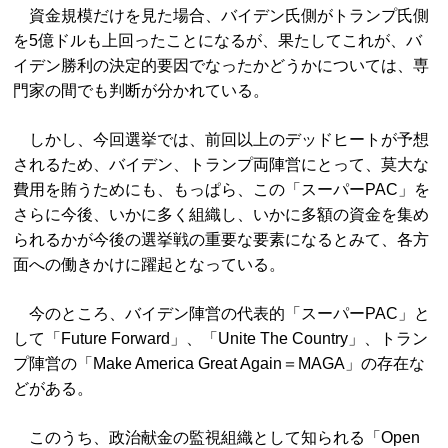
資金規模だけを見た場合、バイデン氏側がトランプ氏側
を5億ドルも上回ったことになるが、果たしてこれが、バ
イデン勝利の決定的要因でなったかどうかについては、専
門家の間でも判断が分かれている。
しかし、今回選挙では、前回以上のデッドヒートが予想
されるため、バイデン、トランプ両陣営にとって、莫大な
費用を賄うためにも、もっぱら、この「スーパーPAC」を
さらに今後、いかに多く組織し、いかに多額の資金を集め
られるかが今後の選挙戦の重要な要素になるとみて、各方
面への働きかけに躍起となっている。
今のところ、バイデン陣営の代表的「スーパーPAC」と
して「Future Forward」、「Unite The Country」、トラン
プ陣営の「Make America Great Again＝MAGA」の存在な
どがある。
このうち、政治献金の監視組織として知られる「Open