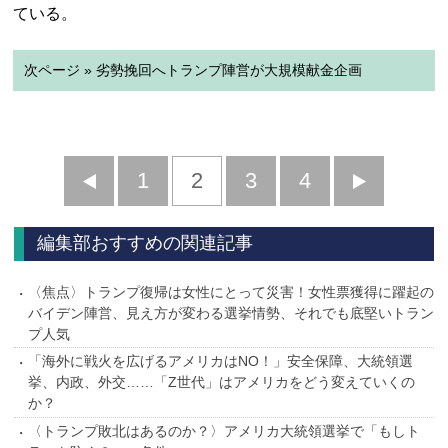
ている。
次ページ » 劣勢挽回へトランプ陣営が大規模献金企画
前
1
2
3
4
次
へ
へ
編集部おすすめの関連記事
〈焦点〉トランプ復帰は女性にとって災害！女性票獲得に躍起の
バイデン陣営、見え方が変わる選挙情勢、それでも底堅いトラン
プ人気
「海外に戦火を広げるアメリカはNO！」安全保障、大統領選
挙、内政、外交……「Z世代」はアメリカをどう変えていくの
か？
〈トランプ敗北はあるのか？〉アメリカ大統領選挙で「もしト