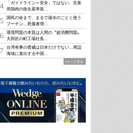
「ガイドライン＝安全」ではない、生食
4
用鶏肉の衛生基準策…
国民の命まで、まるで湯水のごとく使う
5
プーチン…死傷者増…
環境問題の本質は人間の〝超消費問題〟
6
大田区の町工場社長…
台湾有事の脅威は日本だけでない…周辺
7
海域に進出する中国…
»もっと見る