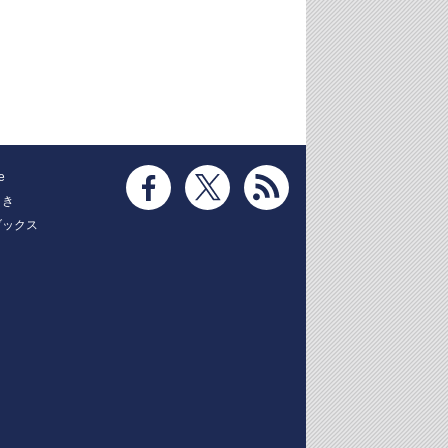
e
とき
ブックス