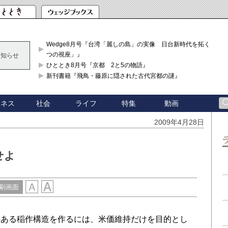
Wedge8月号『台湾「麗しの島」の実像 日台新時代を拓く「3
つの視座」』
お知らせ
ひととき8月号『京都 2と5の物語』
新刊書籍『飛鳥・藤原に隠された古代宮都の謎』
ジネス
社会
ライフ
特集
動画
2009年4月28日
せよ
刷画面
ある稲作構造を作るには、米価維持だけを目的とし