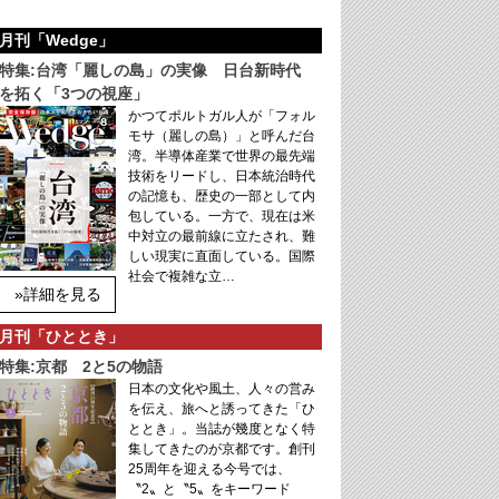
月刊「Wedge」
特集:台湾「麗しの島」の実像 日台新時代
を拓く「3つの視座」
かつてポルトガル人が「フォル
モサ（麗しの島）」と呼んだ台
湾。半導体産業で世界の最先端
技術をリードし、日本統治時代
の記憶も、歴史の一部として内
包している。一方で、現在は米
中対立の最前線に立たされ、難
しい現実に直面している。国際
社会で複雑な立…
»詳細を見る
月刊「ひととき」
特集:京都 2と5の物語
日本の文化や風土、人々の営み
を伝え、旅へと誘ってきた「ひ
ととき」。当誌が幾度となく特
集してきたのが京都です。創刊
25周年を迎える今号では、
〝2〟と〝5〟をキーワード