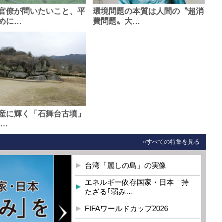
官僚が問いたいこと、平
環境問題の本質は人間の〝超消
めに…
費問題〟大…
産に輝く「石舞台古墳」
0…
»すべての特集を見る
台湾「麗しの島」の実像
エネルギー依存国家・日本 持
たざる｢弱み…
FIFAワールドカップ2026