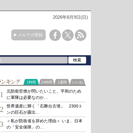
2026年8月9日(日)
メルマガ登録
ランキング
1時間
24時間
1週間
いいね
元防衛官僚が問いたいこと、平和のため
1
に軍隊は必要なのか…
世界遺産に輝く「石舞台古墳」 2300ト
2
ンの巨石が露出…
＜私が防衛省を辞めた理由＞ いま、日本
3
の「安全保障」の…