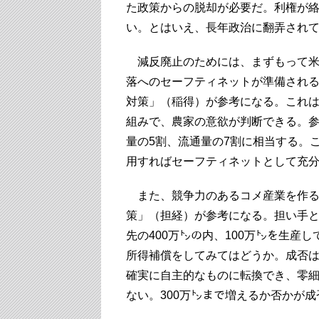
た政策からの脱却が必要だ。利権が
い。とはいえ、長年政治に翻弄され
減反廃止のためには、まずもって米
落へのセーフティネットが準備され
対策」（稲得）が参考になる。これ
組みで、農家の意欲が判断できる。参
量の5割、流通量の7割に相当する。
用すればセーフティネットとして充
また、競争力のあるコメ産業を作る
策」（担経）が参考になる。担い手
先の400万㌧の内、100万㌧を生産
所得補償をしてみてはどうか。成否
確実に自主的なものに転換でき、零
ない。300万㌧まで増えるか否かが