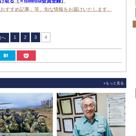
を受け取る（＝isMedia会員登録）
のおすすめ記事」等、旬な情報をお届けいたします。
1
2
3
4
前へ
»もっと見る