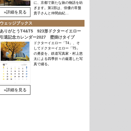
に、京都で新たな旅の物語を紡
ぎます。第1部は、俳優の常盤
»詳細を見る
貴子さんと仲間由紀…
ウェッジブックス
ありがとうT4&T5 923形ドクターイエロー
引退記念カレンダー2027 壁掛けタイプ
ドクターイエロー「T4」、そ
してドクターイエロー「T5」
の勇姿を、鉄道写真家・村上悠
太による四季折々の厳選した写
真で綴る。
»詳細を見る