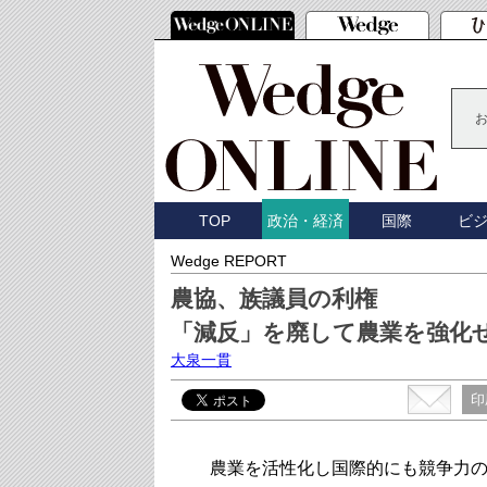
TOP
国際
ビ
政治・経済
Wedge REPORT
農協、族議員の利権
「減反」を廃して農業を強化
大泉一貫
印
農業を活性化し国際的にも競争力の