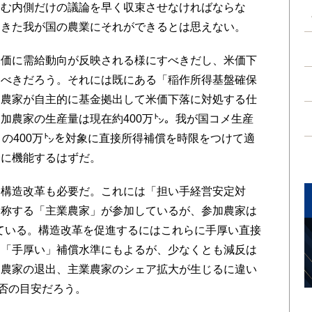
絡む内側だけの議論を早く収束させなければならな
てきた我が国の農業にそれができるとは思えない。
価に需給動向が反映される様にすべきだし、米価下
るべきだろう。それには既にある「稲作所得基盤確保
は農家が自主的に基金拠出して米価下落に対処する仕
加農家の生産量は現在約400万㌧。我が国コメ生産
この400万㌧を対象に直接所得補償を時限をつけて適
分に機能するはずだ。
構造改革も必要だ。これには「担い手経営安定対
と称する「主業農家」が参加しているが、参加農家は
している。構造改革を促進するにはこれらに手厚い直接
は「手厚い」補償水準にもよるが、少なくとも減反は
細農家の退出、主業農家のシェア拡大が生じるに違い
成否の目安だろう。