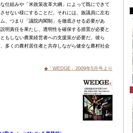
な仕組みや「米政策改革大綱」によって既にできて
」させない様にすることだ。それには、族議員に左右
テム、つまり「議院内閣制」を徹底させる必要があ
や説明責任を果たし、透明性を確保する措置が必要と
のともしない農業経営者への支援策が必要だ。彼ら
め、多くの農村居住者と共存しながら健全な農村社会
◆「WEDGE」2009年5月号より