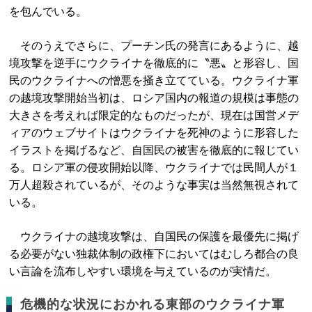
を包んでいる。
そのうえでさらに、プーチン氏の発言にあるように、越
境攻撃を逆手にウクライナを徹底的に〝悪〟と形容し、国
民のウクライナへの憎悪を掻き立てている。ウクライナ軍
の越境攻撃開始当初は、ロシア国内の報道の規模は事態の
大きさを考えれば限定的なものだったが、現在は国営メデ
ィアのウェブサイトはウクライナを死神のように形容した
イラストを掲げるなど、自国民の被害を徹底的に報じてい
る。ロシア軍の侵攻開始以降、ウクライナでは民間人が１
万人超殺されているが、そのような事実は当然無視されて
いる。
ウクライナの越境攻撃は、自国民の保護を最優先に掲げ
る必要がない独裁体制の政権下においてはむしろ都合の良
い言論を流布しやすい環境を与えているのが実情だ。
危機的な状況におかれる東部のウクライナ軍