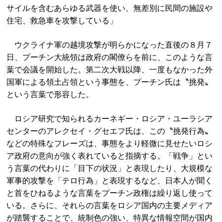
サイルを含むあらゆる武器を使い、無差別に民間の施設や
住宅、救急車を攻撃している」
ウクライナ軍の越境攻撃が明らかになった直後の８月７
日、プーチン大統領は政府の閣僚らを前に、このような言
葉で会議を開始した。第二次大戦以降、一度もなかった外
国軍による領土占領という事態を、プーチン氏は〝挑発〟
という言葉で形容した。
ロシア研究で知られるカーネギー・ロシア・ユーラシア
センターのアレクセイ・グセエフ氏は、この〝挑発行為〟
などの特殊なフレーズは、事態をより軽微に見せたいロシ
ア政府の意向が強く表れていると指摘する。「戦争」とい
う言葉の代わりに「目下の状況」と表現したり、大規模な
軍事的攻撃を「テロ行為」と表現するなど、日本人が聞く
と首をひねるような言葉をプーチン政権は繰り返し使って
いる。さらに、それらの言葉をロシア国内の主要メディア
が踏襲することで、統制色の強い、特異な情報空間が国内