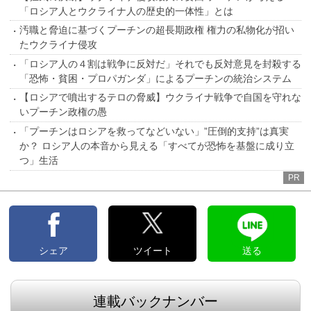
「ロシア人とウクライナ人の歴史的一体性」とは
汚職と脅迫に基づくプーチンの超長期政権 権力の私物化が招い
たウクライナ侵攻
「ロシア人の４割は戦争に反対だ」それでも反対意見を封殺する
「恐怖・貧困・プロパガンダ」によるプーチンの統治システム
【ロシアで噴出するテロの脅威】ウクライナ戦争で自国を守れな
いプーチン政権の愚
「プーチンはロシアを救ってなどいない」”圧倒的支持”は真実
か？ ロシア人の本音から見える「すべてが恐怖を基盤に成り立
つ」生活
PR
シェア
ツイート
送る
連載バックナンバー