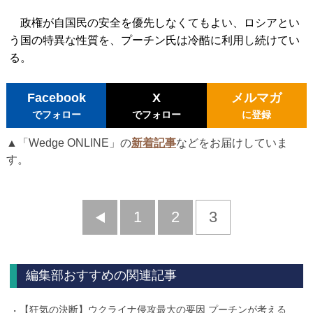
政権が自国民の安全を優先しなくてもよい、ロシアとい
う国の特異な性質を、プーチン氏は冷酷に利用し続けてい
る。
Facebook
X
メルマガ
でフォロー
でフォロー
に登録
▲「Wedge ONLINE」の
新着記事
などをお届けしていま
す。
前
1
2
3
へ
編集部おすすめの関連記事
【狂気の決断】ウクライナ侵攻最大の要因 プーチンが考える