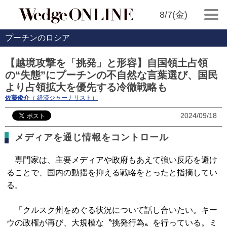
8/7(金)
プーチンのロシア
【越境攻撃を「挑発」と形容】自国領土占領
の“失態”にプーチンの不自然な言葉選び、国民
より占領拡大を優先する冷徹戦略も
佐藤俊介
（ 経済ジャーナリスト）
2024/09/18
メディアを通じ情報をコントロール
専門家は、主要メディアや政府もあえて強い反応を避け
ることで、国内の動揺を抑える戦略をとったと指摘してい
る。
「クルスク州をめぐる状況について話し合いたい。キー
ウの政権が再び、大規模な〝挑発行為〟を行っている。ミ