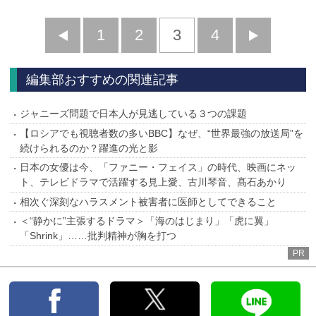
前
1
2
3
4
次
へ
へ
編集部おすすめの関連記事
ジャニーズ問題で日本人が見逃している３つの課題
【ロシアでも視聴者数の多いBBC】なぜ、“世界最強の放送局”を
続けられるのか？躍進の光と影
日本の女優は今、「ファニー・フェイス」の時代、映画にネッ
ト、テレビドラマで活躍する見上愛、古川琴音、髙石あかり
相次ぐ深刻なハラスメント被害者に医師としてできること
＜“静かに”主張するドラマ＞「海のはじまり」「虎に翼」
「Shrink」……批判精神が胸を打つ
PR