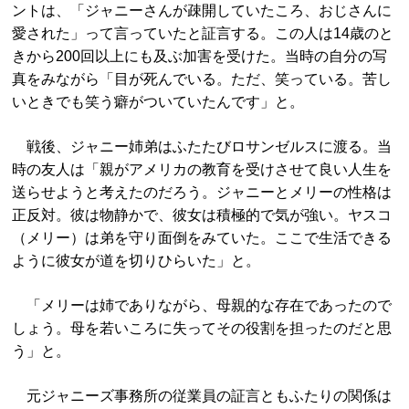
ントは、「ジャニーさんが疎開していたころ、おじさんに
愛された」って言っていたと証言する。この人は14歳のと
きから200回以上にも及ぶ加害を受けた。当時の自分の写
真をみながら「目が死んでいる。ただ、笑っている。苦し
いときでも笑う癖がついていたんです」と。
戦後、ジャニー姉弟はふたたびロサンゼルスに渡る。当
時の友人は「親がアメリカの教育を受けさせて良い人生を
送らせようと考えたのだろう。ジャニーとメリーの性格は
正反対。彼は物静かで、彼女は積極的で気が強い。ヤスコ
（メリー）は弟を守り面倒をみていた。ここで生活できる
ように彼女が道を切りひらいた」と。
「メリーは姉でありながら、母親的な存在であったので
しょう。母を若いころに失ってその役割を担ったのだと思
う」と。
元ジャニーズ事務所の従業員の証言ともふたりの関係は