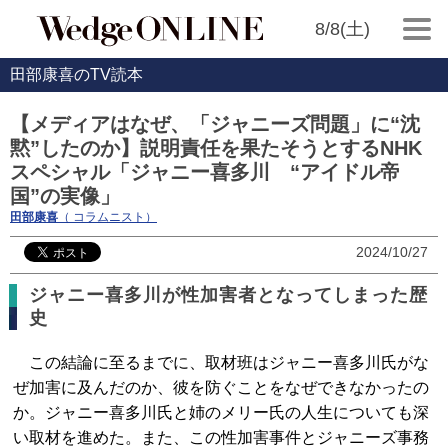
8/8(土)
田部康喜のTV読本
【メディアはなぜ、「ジャニーズ問題」に“沈
黙”したのか】説明責任を果たそうとするNHK
スペシャル「ジャニー喜多川 “アイドル帝
国”の実像」
田部康喜
（ コラムニスト）
2024/10/27
ジャニー喜多川が性加害者となってしまった歴
史
この結論に至るまでに、取材班はジャニー喜多川氏がな
ぜ加害に及んだのか、彼を防ぐことをなぜできなかったの
か。ジャニー喜多川氏と姉のメリー氏の人生についても深
い取材を進めた。また、この性加害事件とジャニーズ事務