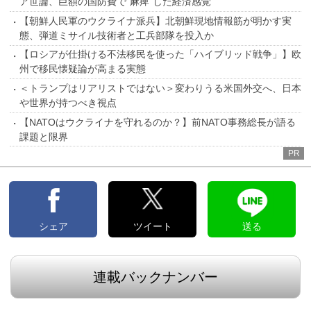
ア世論、巨額の国防費で“麻痺”した経済感覚
【朝鮮人民軍のウクライナ派兵】北朝鮮現地情報筋が明かす実
態、弾道ミサイル技術者と工兵部隊を投入か
【ロシアが仕掛ける不法移民を使った「ハイブリッド戦争」】欧
州で移民懐疑論が高まる実態
＜トランプはリアリストではない＞変わりうる米国外交へ、日本
や世界が持つべき視点
【NATOはウクライナを守れるのか？】前NATO事務総長が語る
課題と限界
PR
シェア
ツイート
送る
連載バックナンバー