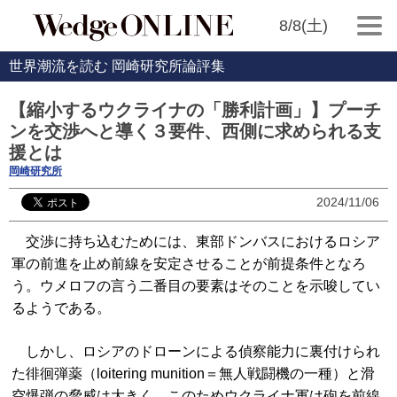
8/8(土)
世界潮流を読む 岡崎研究所論評集
【縮小するウクライナの「勝利計画」】プーチ
ンを交渉へと導く３要件、西側に求められる支
援とは
岡崎研究所
2024/11/06
交渉に持ち込むためには、東部ドンバスにおけるロシア
軍の前進を止め前線を安定させることが前提条件となろ
う。ウメロフの言う二番目の要素はそのことを示唆してい
るようである。
しかし、ロシアのドローンによる偵察能力に裏付けられ
た徘徊弾薬（loitering munition＝無人戦闘機の一種）と滑
空爆弾の脅威は大きく、このためウクライナ軍は砲を前線