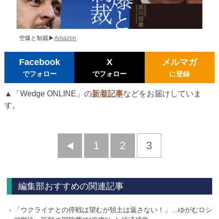
空爆と制裁▶
Amazon
Facebook
X
メルマガ
でフォロー
でフォロー
に登録
▲「Wedge ONLINE」の
新着記事
などをお届けしていま
す。
前
1
2
3
へ
編集部おすすめの関連記事
「ウクライナとの停戦は望むが領土は返さない！」…ゆがむロシ