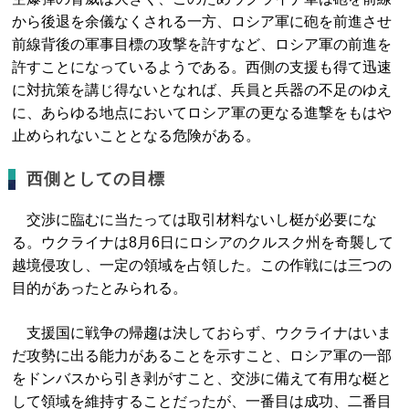
から後退を余儀なくされる一方、ロシア軍に砲を前進させ
前線背後の軍事目標の攻撃を許すなど、ロシア軍の前進を
許すことになっているようである。西側の支援も得て迅速
に対抗策を講じ得ないとなれば、兵員と兵器の不足のゆえ
に、あらゆる地点においてロシア軍の更なる進撃をもはや
止められないこととなる危険がある。
西側としての目標
交渉に臨むに当たっては取引材料ないし梃が必要にな
る。ウクライナは8月6日にロシアのクルスク州を奇襲して
越境侵攻し、一定の領域を占領した。この作戦には三つの
目的があったとみられる。
支援国に戦争の帰趨は決しておらず、ウクライナはいま
だ攻勢に出る能力があることを示すこと、ロシア軍の一部
をドンバスから引き剥がすこと、交渉に備えて有用な梃と
して領域を維持することだったが、一番目は成功、二番目