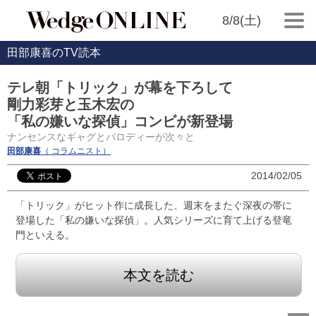
8/8(土)
田部康喜のTV読本
テレ朝「トリック」が幕を下ろして
剛力彩芽と玉木宏の
「私の嫌いな探偵」コンビが新登場
ナンセンスなギャグとパロディーが次々と
田部康喜
（ コラムニスト）
2014/02/05
「トリック」がヒット作に成長した、週末をまたぐ深夜の帯に
登場した「私の嫌いな探偵」。人気シリーズに育て上げる登竜
門といえる。
本文を読む