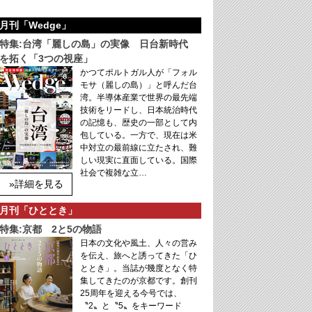
月刊「Wedge」
特集:台湾「麗しの島」の実像 日台新時代
を拓く「3つの視座」
かつてポルトガル人が「フォル
モサ（麗しの島）」と呼んだ台
湾。半導体産業で世界の最先端
技術をリードし、日本統治時代
の記憶も、歴史の一部として内
包している。一方で、現在は米
中対立の最前線に立たされ、難
しい現実に直面している。国際
社会で複雑な立…
»詳細を見る
月刊「ひととき」
特集:京都 2と5の物語
日本の文化や風土、人々の営み
を伝え、旅へと誘ってきた「ひ
ととき」。当誌が幾度となく特
集してきたのが京都です。創刊
25周年を迎える今号では、
〝2〟と〝5〟をキーワード