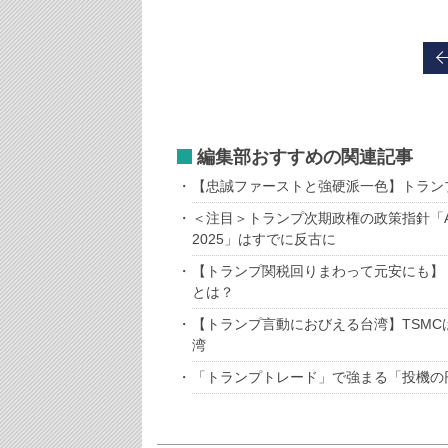
編集部おすすめの関連記事
【忠誠ファーストと強硬派一色】トラン
＜注目＞トランプ次期政権の政策指針「AGE
2025」はすでに反古に
【トランプ関税回りまわって元安にも】
とは？
【トランプ言動におびえる台湾】TSM
湾
「トランプトレード」で強まる「投機の