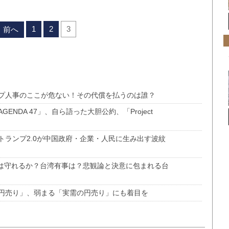
1
2
3
前へ
プ人事のここが危ない！その代償を払うのは誰？
NDA 47」、自ら語った大胆公約、「Project
トランプ2.0が中国政府・企業・人民に生み出す波紋
Cは守れるか？台湾有事は？悲観論と決意に包まれる台
円売り」、弱まる「実需の円売り」にも着目を