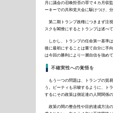
月に議会の召喚拒否の罪で４カ月収
ーキーでの共和党大会に駆けつけ、
第二期トランプ政権につきまず注視
スクを閣僚にするとトランプは述べ
しかし、トランプの任命第一基準は
後に最初にすることは嘗て自分に手
は今回の勝利により一層自信を強め
不確実性への覚悟を
もう一つの問題は、トランプの貿易
う。ビーティも示唆するように、ト
するにその政策は側近達の人間関係
政策の間の整合性や目的達成方法の