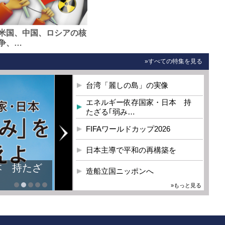
米国、中国、ロシアの核
争、…
»すべての特集を見る
台湾「麗しの島」の実像
エネルギー依存国家・日本 持
たざる｢弱み…
FIFAワールドカップ2026
日本主導で平和の再構築を
本 持たざ
造船立国ニッポンへ
»もっと見る