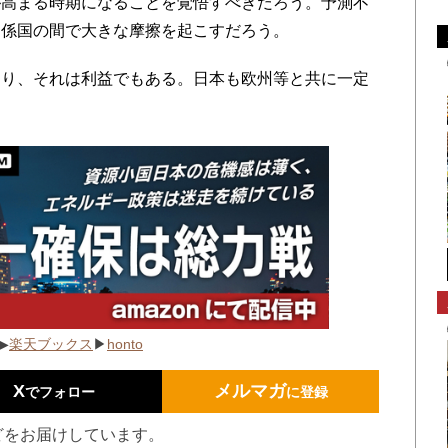
が高まる時期になることを覚悟すべきだろう。予測不
関係国の間で大きな摩擦を起こすだろう。
り、それは利益でもある。日本も欧州等と共に一定
▶
楽天ブックス
▶
honto
X
メルマガ
でフォロー
に登録
どをお届けしています。