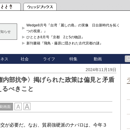
Wedge8月号『台湾「麗しの島」の実像 日台新時代を拓く「3
つの視座」』
お知らせ
ひととき8月号『京都 2と5の物語』
新刊書籍『飛鳥・藤原に隠された古代宮都の謎』
ジネス
社会
ライフ
特集
動画
2024年11月19日
権内部抗争〉掲げられた政策は偏見と矛盾
えるべきこと
刷画面
交が必要だ。なお、貿易強硬派のナバロは、今年３