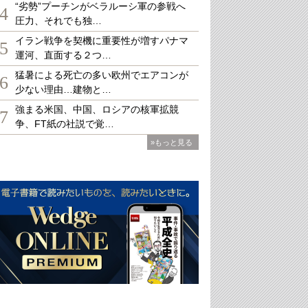
“劣勢”プーチンがベラルーシ軍の参戦へ
4
圧力、それでも独…
イラン戦争を契機に重要性が増すパナマ
5
運河、直面する２つ…
猛暑による死亡の多い欧州でエアコンが
6
少ない理由…建物と…
強まる米国、中国、ロシアの核軍拡競
7
争、FT紙の社説で覚…
»もっと見る