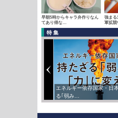
早朝5時からキャラ弁作りなん
強まる
てあり得な…
軍拡競
特集
エネルギー依存国家・日
る｢弱み…