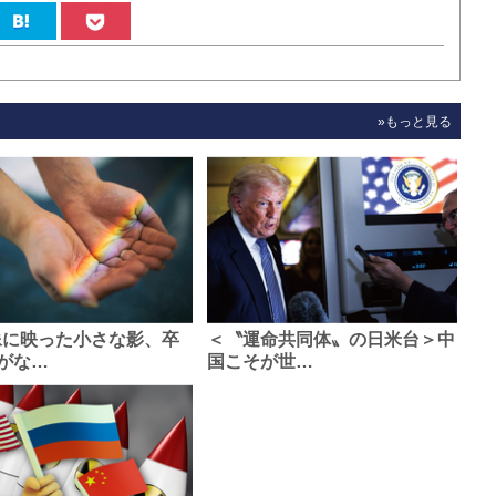
»もっと見る
像に映った小さな影、卒
＜〝運命共同体〟の日米台＞中
がな…
国こそが世…