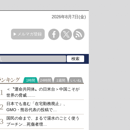
2026年8月7日(金)
メルマガ登録
ランキング
1時間
24時間
1週間
いいね
＜〝運命共同体〟の日米台＞中国こそが
1
世界の脅威....…
日本でも進む「在宅勤務廃止」、
2
GMO・熊谷代表の投稿で…
国民の命まで、まるで湯水のごとく使う
3
プーチン…死傷者増…