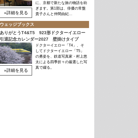
に、京都で新たな旅の物語を紡
ぎます。第1部は、俳優の常盤
»詳細を見る
貴子さんと仲間由紀…
ウェッジブックス
ありがとうT4&T5 923形ドクターイエロー
引退記念カレンダー2027 壁掛けタイプ
ドクターイエロー「T4」、そ
してドクターイエロー「T5」
の勇姿を、鉄道写真家・村上悠
太による四季折々の厳選した写
真で綴る。
»詳細を見る