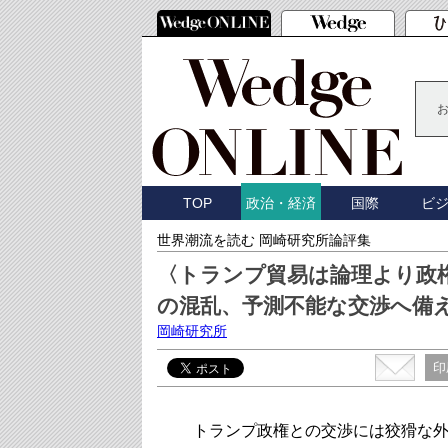
TOP
国際
ビ
政治・経済
世界潮流を読む 岡崎研究所論評集
〈トランプ貿易は論理より政
の混乱、予測不能な交渉へ備
岡崎研究所
印
トランプ政権との交渉には狡猾な外