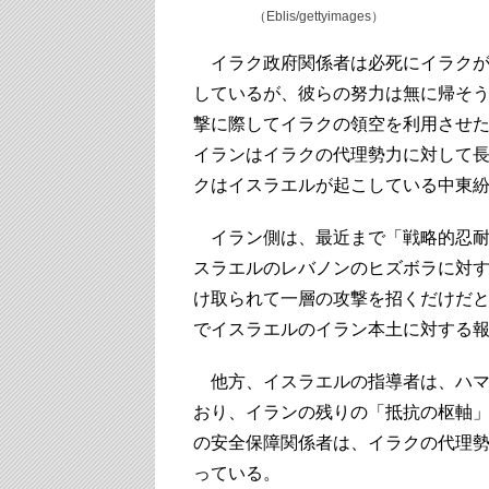
（Eblis/gettyimages）
イラク政府関係者は必死にイラクが
しているが、彼らの努力は無に帰そ
撃に際してイラクの領空を利用させ
イランはイラクの代理勢力に対して
クはイスラエルが起こしている中東
イラン側は、最近まで「戦略的忍耐
スラエルのレバノンのヒズボラに対
け取られて一層の攻撃を招くだけだ
でイスラエルのイラン本土に対する
他方、イスラエルの指導者は、ハマ
おり、イランの残りの「抵抗の枢軸
の安全保障関係者は、イラクの代理
っている。