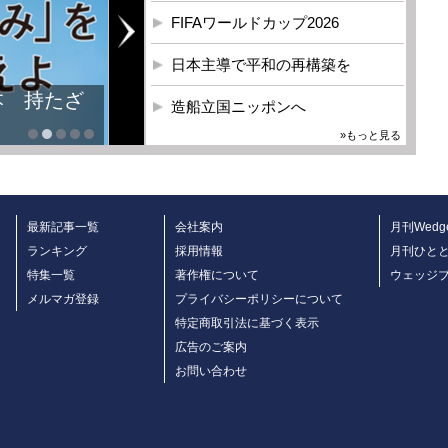
FIFAワールドカップ2026
日本主導で平和の再構築を
本 持たざ
造船立国ニッポンへ
»もっと見る
最新記事一覧
会社案内
月刊Wedg
ランキング
採用情報
月刊ひと
特集一覧
著作権について
ウェッジ
メルマガ登録
プライバシーポリシーについて
特定商取引法に基づく表示
広告のご案内
お問い合わせ