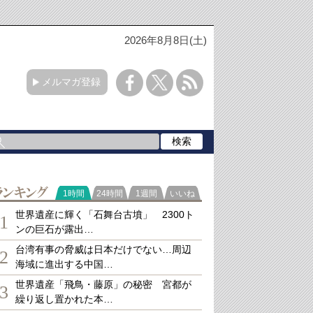
2026年8月8日(土)
メルマガ登録
ランキング
1時間
24時間
1週間
いいね
世界遺産に輝く「石舞台古墳」 2300ト
1
ンの巨石が露出…
台湾有事の脅威は日本だけでない…周辺
2
海域に進出する中国…
世界遺産「飛鳥・藤原」の秘密 宮都が
3
繰り返し置かれた本…