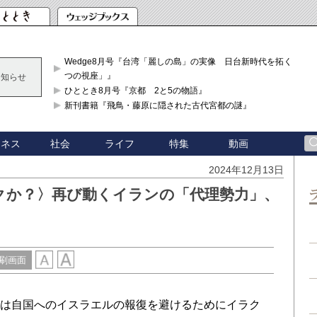
Wedge8月号『台湾「麗しの島」の実像 日台新時代を拓く「3
つの視座」』
お知らせ
ひととき8月号『京都 2と5の物語』
新刊書籍『飛鳥・藤原に隠された古代宮都の謎』
ジネス
社会
ライフ
特集
動画
2024年12月13日
クか？〉再び動くイランの「代理勢力」、
刷画面
イランは自国へのイスラエルの報復を避けるためにイラク