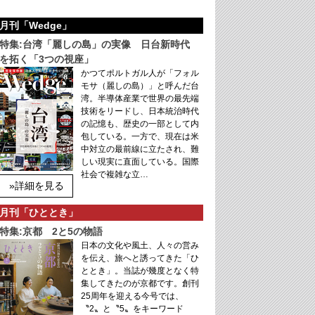
月刊「Wedge」
特集:台湾「麗しの島」の実像 日台新時代
を拓く「3つの視座」
かつてポルトガル人が「フォル
モサ（麗しの島）」と呼んだ台
湾。半導体産業で世界の最先端
技術をリードし、日本統治時代
の記憶も、歴史の一部として内
包している。一方で、現在は米
中対立の最前線に立たされ、難
しい現実に直面している。国際
社会で複雑な立…
»詳細を見る
月刊「ひととき」
特集:京都 2と5の物語
日本の文化や風土、人々の営み
を伝え、旅へと誘ってきた「ひ
ととき」。当誌が幾度となく特
集してきたのが京都です。創刊
25周年を迎える今号では、
〝2〟と〝5〟をキーワード