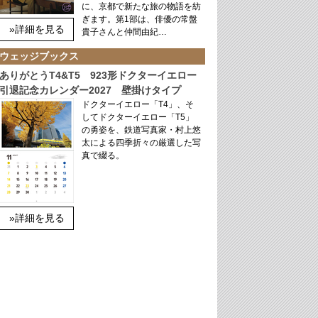
に、京都で新たな旅の物語を紡
ぎます。第1部は、俳優の常盤
»詳細を見る
貴子さんと仲間由紀…
ウェッジブックス
ありがとうT4&T5 923形ドクターイエロー
引退記念カレンダー2027 壁掛けタイプ
ドクターイエロー「T4」、そ
してドクターイエロー「T5」
の勇姿を、鉄道写真家・村上悠
太による四季折々の厳選した写
真で綴る。
»詳細を見る