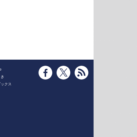
e
とき
ブックス