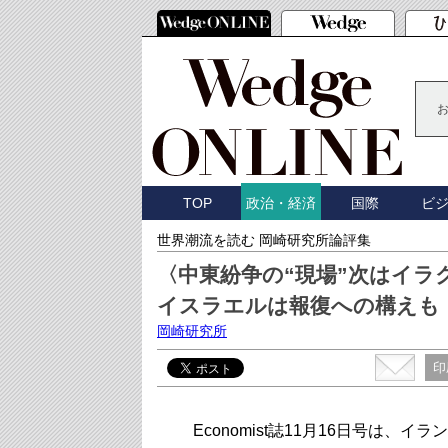
TOP
国際
ビ
政治・経済
世界潮流を読む 岡崎研究所論評集
〈中東紛争の“現場”次はイラ
イスラエルは報復への構えも
岡崎研究所
印
Economist誌11月16日号は、