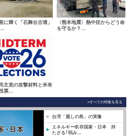
産に輝く「石舞台古墳」
〈熊本地震〉熱中症からどう命
0…
を守るか？…
民主党の攻撃材料と米有
投票…
»すべての特集を見る
台湾「麗しの島」の実像
エネルギー依存国家・日本 持
たざる｢弱み…