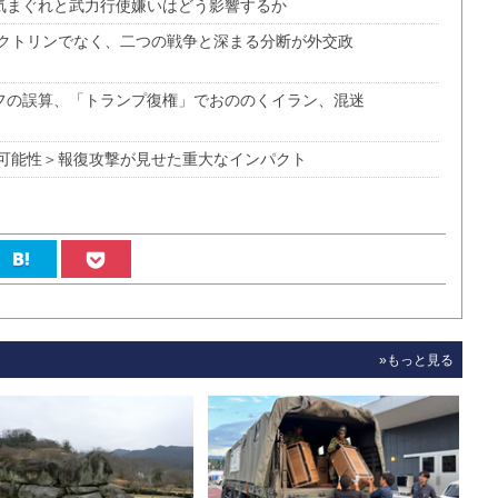
】気まぐれと武力行使嫌いはどう影響するか
クトリンでなく、二つの戦争と深まる分断が外交政
ヤフの誤算、「トランプ復権」でおののくイラン、混迷
可能性＞報復攻撃が見せた重大なインパクト
»もっと見る