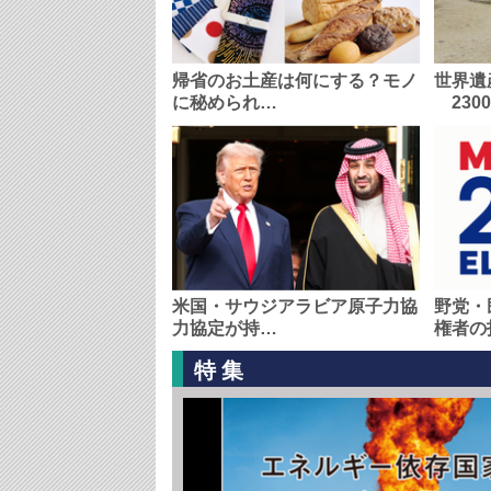
帰省のお土産は何にする？モノ
世界遺
に秘められ…
230
米国・サウジアラビア原子力協
野党・
力協定が持…
権者の
特集