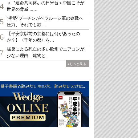
＜〝運命共同体〟の日米台＞中国こそが
4
世界の脅威....…
“劣勢”プーチンがベラルーシ軍の参戦へ
5
圧力、それでも独…
【平安京以前の京都には何があったの
6
か？】〈千年の都〉を…
猛暑による死亡の多い欧州でエアコンが
7
少ない理由…建物と…
»もっと見る