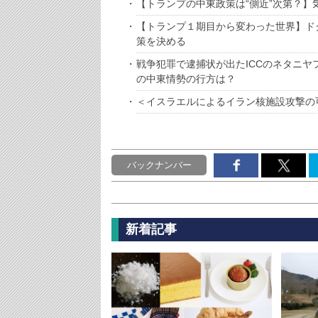
【トランプの中東政策は“側近”次第？
【トランプ１期目から変わった世界】ド
策を決める
戦争犯罪で逮捕状が出たICCのネタニ
の中東情勢の行方は？
＜イスラエルによるイラン核施設攻撃の
バックナンバー
新着記事