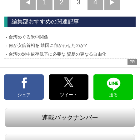
前
1
2
3
4
次
へ
へ
編集部おすすめの関連記事
台湾めぐる米中関係
何が安倍首相を 靖国に向かわせたのか?
台湾の対中依存低下に必要な 貿易の更なる自由化
PR
シェア
ツイート
送る
連載バックナンバー