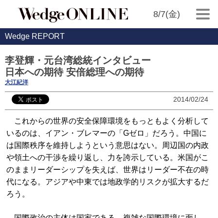
8/7(金)
Wedge REPORT
李登輝・元台湾総統インタビュー
日本への期待 安倍総理への期待
大江紀洋
2014/02/24
これからの世界の安全保障環境をもっともよく分析して
いるのは、イアン・ブレマーの「Gゼロ」だろう。中国に
は国際秩序を維持しようという意思はない。周辺国の内政
や領土への干渉を繰り返し、力を誇示している。米国がこ
のままリーダーシップを失えば、世界はリーダー不在の時
代になる。アジアや中東では地政学的リスクが拡大するだ
ろう。
国際政治の主体は国家である。複雑な国際環境に面し