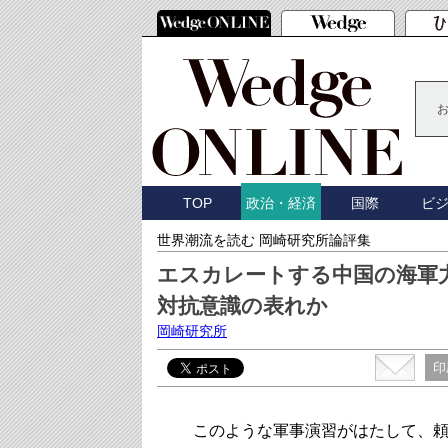
TOP
国際
ビ
政治・経済
世界潮流を読む 岡崎研究所論評集
エスカレートする中国の海軍
対抗意識の表れか
岡崎研究所
印
このような軍事演習がはたして、頼