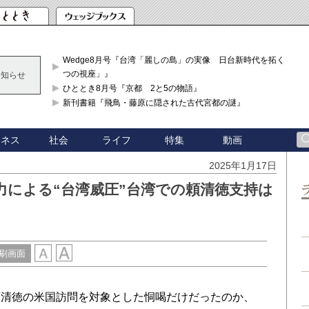
Wedge8月号『台湾「麗しの島」の実像 日台新時代を拓く「3
つの視座」』
お知らせ
ひととき8月号『京都 2と5の物語』
新刊書籍『飛鳥・藤原に隠された古代宮都の謎』
ジネス
社会
ライフ
特集
動画
2025年1月17日
力による“台湾威圧”台湾での頼清徳支持は
刷画面
清徳の米国訪問を対象とした恫喝だけだったのか、