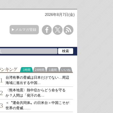
2026年8月7日(金)
メルマガ登録
ランキング
1時間
24時間
1週間
いいね
台湾有事の脅威は日本だけでない…周辺
1
海域に進出する中国…
〈熊本地震〉熱中症からどう命を守る
2
か？人間は「発汗の名…
＜〝運命共同体〟の日米台＞中国こそが
3
世界の脅威....…