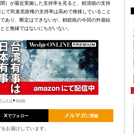
聞）が最近実施した支持率を見ると、頼清徳の支持
総じて民進党政権の支持率は高めで推移していること
のであり、断定はできないが、頼総統の今回の外遊結
ことと無縁ではないにちがいない。
ブックス
▶
honto
X
メルマガ
でフォロー
に登録
どをお届けしています。