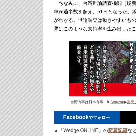
ちなみに、台湾世論調査機関（鏡新
率が過半数を超え、51％となった。
がわかる。世論調査は動きやすいも
果はこのような支持率を生み出した
台湾有事は日本有事 ▶
Amazon
▶
楽天
Facebook
でフォロー
▲「Wedge ONLINE」の
新着記事
な