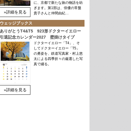
に、京都で新たな旅の物語を紡
ぎます。第1部は、俳優の常盤
»詳細を見る
貴子さんと仲間由紀…
ウェッジブックス
ありがとうT4&T5 923形ドクターイエロー
引退記念カレンダー2027 壁掛けタイプ
ドクターイエロー「T4」、そ
してドクターイエロー「T5」
の勇姿を、鉄道写真家・村上悠
太による四季折々の厳選した写
真で綴る。
»詳細を見る