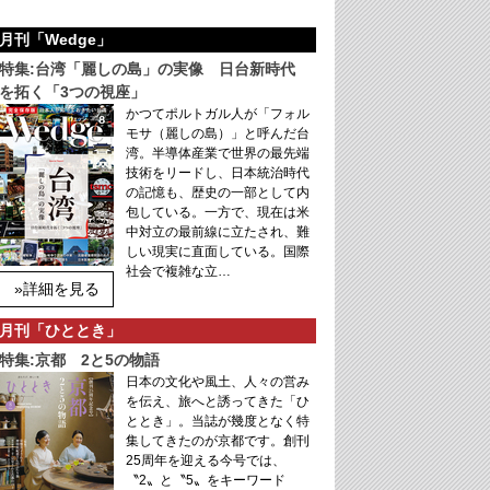
月刊「Wedge」
特集:台湾「麗しの島」の実像 日台新時代
を拓く「3つの視座」
かつてポルトガル人が「フォル
モサ（麗しの島）」と呼んだ台
湾。半導体産業で世界の最先端
技術をリードし、日本統治時代
の記憶も、歴史の一部として内
包している。一方で、現在は米
中対立の最前線に立たされ、難
しい現実に直面している。国際
社会で複雑な立…
»詳細を見る
月刊「ひととき」
特集:京都 2と5の物語
日本の文化や風土、人々の営み
を伝え、旅へと誘ってきた「ひ
ととき」。当誌が幾度となく特
集してきたのが京都です。創刊
25周年を迎える今号では、
〝2〟と〝5〟をキーワード