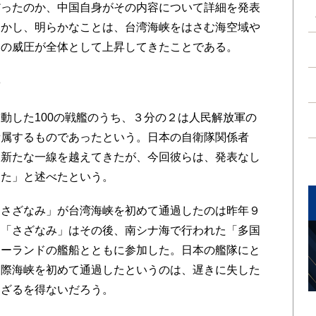
だったのか、中国自身がその内容について詳細を発表
しかし、明らかなことは、台湾海峡をはさむ海空域や
動の威圧が全体として上昇してきたことである。
持
した100の戦艦のうち、３分の２は人民解放軍の
所属するものであったという。日本の自衛隊関係者
、新たな一線を越えてきたが、今回彼らは、発表なし
った」と述べたという。
さざなみ」が台湾海峡を初めて通過したのは昨年９
。「さざなみ」はその後、南シナ海で行われた「多国
ジーランドの艦船とともに参加した。日本の艦隊にと
国際海峡を初めて通過したというのは、遅きに失した
わざるを得ないだろう。