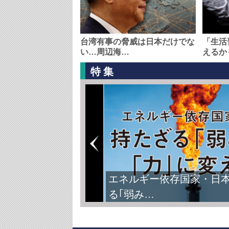
台湾有事の脅威は日本だけでな
「生活
い…周辺海…
えるか
特集
エネルギー依存国家・日
る｢弱み…