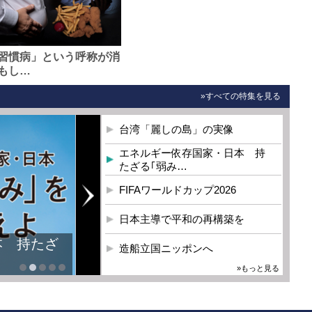
習慣病」という呼称が消
もし…
»すべての特集を見る
台湾「麗しの島」の実像
エネルギー依存国家・日本 持
たざる｢弱み…
FIFAワールドカップ2026
日本主導で平和の再構築を
本 持たざ
造船立国ニッポンへ
»もっと見る